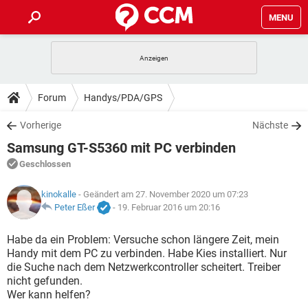
MENU
HOME
SPIELE
STREAMING
TIPPS & TRICKS
Forum
Handys/PDA/GPS
ANDROID
IOS
SPIELE
STREAMING
DOWNLOADS
Vorherige
Nächste
WINDOWS 10
INSTAGRAM
ANDROID
IOS
Samsung GT-S5360 mit PC verbinden
WHATSAPP
SPIELE
TIKTOK
STREAMING
FORUM
WINDOWS 10
INSTAGRAM
Geschlossen
FACEBOOK
ANDROID
HARDWARE
IOS
WHATSAPP
SPIELE
TIKTOK
STREAMING
LEXIKON
kinokalle
- Geändert am 27. November 2020 um 07:23
WINDOWS 10
INSTAGRAM
FACEBOOK
ANDROID
HARDWARE
IOS
Peter Eßer
-
19. Februar 2016 um 20:16
WHATSAPP
SPIELE
TIKTOK
STREAMING
WINDOWS 10
INSTAGRAM
Habe da ein Problem: Versuche schon längere Zeit, mein
FACEBOOK
ANDROID
HARDWARE
IOS
Handy mit dem PC zu verbinden. Habe Kies installiert. Nur
WHATSAPP
TIKTOK
die Suche nach dem Netzwerkcontroller scheitert. Treiber
WINDOWS 10
INSTAGRAM
FACEBOOK
HARDWARE
nicht gefunden.
WHATSAPP
TIKTOK
Wer kann helfen?