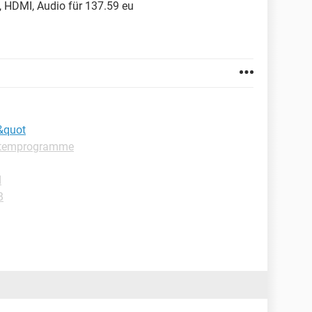
HDMI, Audio für 137.59 eu
8&quot
stemprogramme
d
B