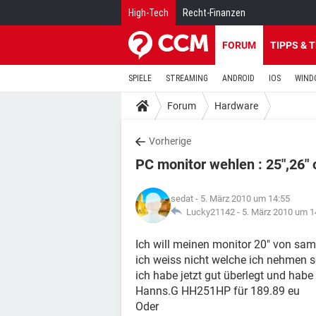
High-Tech
Recht-Finanzen
FORUM
TIPPS & 
SPIELE
STREAMING
ANDROID
IOS
WIND
Forum
Hardware
Vorherige
PC monitor wehlen : 25",26"
sedat
- 5. März 2010 um 14:55
Lucky21142 -
5. März 2010 um 1
Ich will meinen monitor 20" von sa
ich weiss nicht welche ich nehmen so
ich habe jetzt gut überlegt und habe 
Hanns.G HH251HP für 189.89 eu
Oder