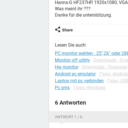
Hanns-G HF237HP, 1920x1080, VGA, 
Was meint ihr ???
Danke für die unterstützung.
Share
Lesen Sie auch:
PC monitor wehlen : 25",26" oder 2
Monitor off utility
-
Downloads - Sy
Hw monitor
-
Downloads - Diagnose
Android pc emulator
-
Tipps -Androi
Laptop mit pc verbinden
-
Tipps -US
Pc sms
-
Tipps -Windows
6 Antworten
ANTWORT 1 / 6