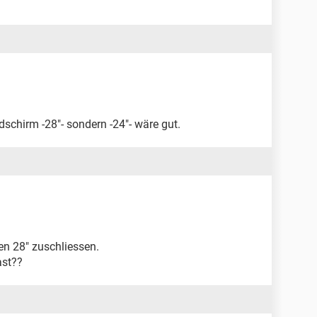
dschirm -28"- sondern -24"- wäre gut.
en 28" zuschliessen.
ast??