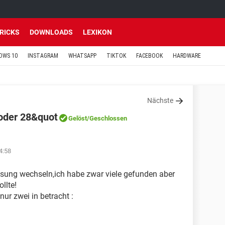
TRICKS
DOWNLOADS
LEXIKON
OWS 10
INSTAGRAM
WHATSAPP
TIKTOK
FACEBOOK
HARDWARE
Nächste
 oder 28&quot
Gelöst
/Geschlossen
4:58
msung wechseln,ich habe zwar viele gefunden aber
llte!
nur zwei in betracht :