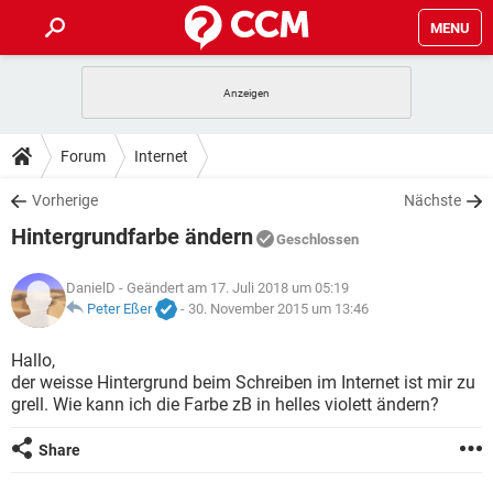
MENU
HOME
SPIELE
STREAMING
TIPPS & TRICKS
Forum
Internet
ANDROID
IOS
SPIELE
STREAMING
DOWNLOADS
Vorherige
Nächste
WINDOWS 10
INSTAGRAM
ANDROID
IOS
Hintergrundfarbe ändern
WHATSAPP
SPIELE
TIKTOK
STREAMING
Geschlossen
FORUM
WINDOWS 10
INSTAGRAM
FACEBOOK
ANDROID
HARDWARE
IOS
DanielD
- Geändert am 17. Juli 2018 um 05:19
WHATSAPP
SPIELE
TIKTOK
STREAMING
LEXIKON
Peter Eßer
-
30. November 2015 um 13:46
WINDOWS 10
INSTAGRAM
FACEBOOK
ANDROID
HARDWARE
IOS
WHATSAPP
SPIELE
TIKTOK
STREAMING
Hallo,
WINDOWS 10
INSTAGRAM
der weisse Hintergrund beim Schreiben im Internet ist mir zu
FACEBOOK
ANDROID
HARDWARE
IOS
grell. Wie kann ich die Farbe zB in helles violett ändern?
WHATSAPP
TIKTOK
WINDOWS 10
INSTAGRAM
FACEBOOK
HARDWARE
Share
WHATSAPP
TIKTOK