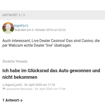
ANTWORT 3 / 3
NightFly12
Geändert am 9. Oktober 2018 um 03:23
Auch interessant, Live Dealer Casinos! Das sind Casino, die
per Webcam echte Dealer "live" übetragen.
Ähnliche Threads
Ich habe im Glücksrad das Auto gewonnen und
nicht bekommen
x_legend_joshi
-
24. April 2020 um 11:18
anonymer Benutzer
-
24. April 2020 um 17:48
1 Antwort