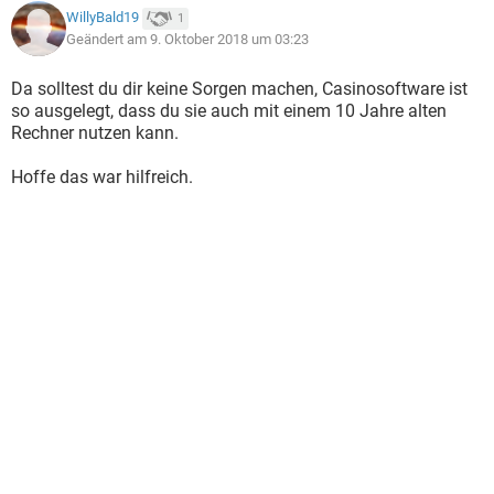
WillyBald19
1
Geändert am 9. Oktober 2018 um 03:23
Da solltest du dir keine Sorgen machen, Casinosoftware ist
so ausgelegt, dass du sie auch mit einem 10 Jahre alten
Rechner nutzen kann.
Hoffe das war hilfreich.