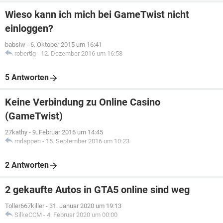
Wieso kann ich mich bei GameTwist nicht
einloggen?
babsiw
-
6. Oktober 2015 um 16:41
robertlg
-
12. Dezember 2016 um 16:58
5 Antworten
Keine Verbindung zu Online Casino
(GameTwist)
27kathy
-
9. Februar 2016 um 14:45
mrlappen
-
15. September 2016 um 10:23
2 Antworten
2 gekaufte Autos in GTA5 online sind weg
Toller667killer
-
31. Januar 2020 um 19:13
SilkeCCM
-
4. Februar 2020 um 00:00