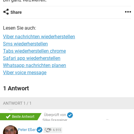
FACEBOOK
HARDWARE
Share
Lesen Sie auch:
Viber nachrichten wiederherstellen
Sms wiederherstellen
Tabs wiederherstellen chrome
Safari app wiederherstellen
Whatsapp nachrichten planen
Viber voice message
1 Antwort
ANTWORT 1 / 1
Überprüft von
Beste Antwort
Silke Grasreiner
Peter Eßer
6.915