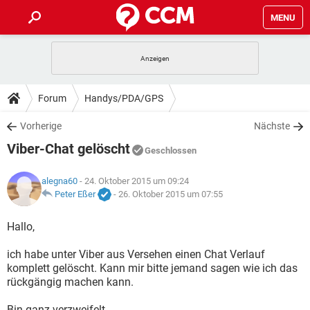
MENU
HOME
SPIELE
STREAMING
TIPPS & TRICKS
Forum
Handys/PDA/GPS
ANDROID
IOS
SPIELE
STREAMING
DOWNLOADS
Vorherige
Nächste
WINDOWS 10
INSTAGRAM
ANDROID
IOS
Viber-Chat gelöscht
WHATSAPP
SPIELE
TIKTOK
STREAMING
Geschlossen
FORUM
WINDOWS 10
INSTAGRAM
FACEBOOK
ANDROID
HARDWARE
IOS
alegna60
- 24. Oktober 2015 um 09:24
WHATSAPP
SPIELE
TIKTOK
STREAMING
LEXIKON
Peter Eßer
-
26. Oktober 2015 um 07:55
WINDOWS 10
INSTAGRAM
FACEBOOK
ANDROID
HARDWARE
IOS
WHATSAPP
SPIELE
TIKTOK
STREAMING
Hallo,
WINDOWS 10
INSTAGRAM
FACEBOOK
ANDROID
HARDWARE
IOS
ich habe unter Viber aus Versehen einen Chat Verlauf
WHATSAPP
TIKTOK
komplett gelöscht. Kann mir bitte jemand sagen wie ich das
WINDOWS 10
INSTAGRAM
FACEBOOK
HARDWARE
rückgängig machen kann.
WHATSAPP
TIKTOK
Bin ganz verzweifelt.