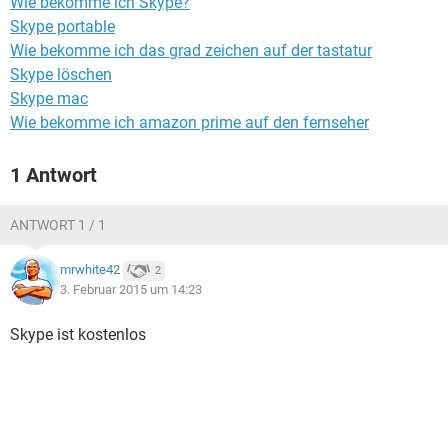
Wie bekomme ich Skype?
FACEBOOK
HARDWARE
Skype portable
Wie bekomme ich das grad zeichen auf der tastatur
Skype löschen
Skype mac
Wie bekomme ich amazon prime auf den fernseher
1 Antwort
ANTWORT 1 / 1
mrwhite42
2
3. Februar 2015 um 14:23
Skype ist kostenlos