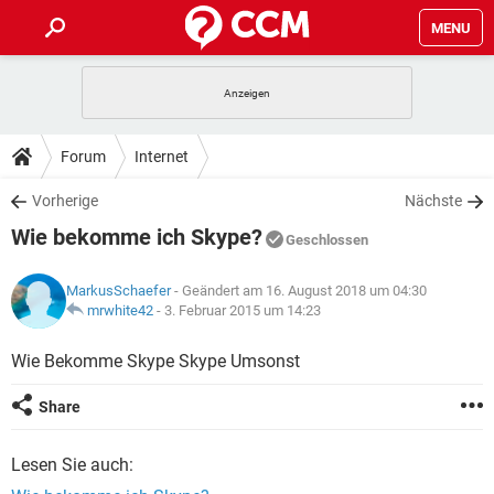
MENU
HOME
SPIELE
STREAMING
TIPPS & TRICKS
Forum
Internet
ANDROID
IOS
SPIELE
STREAMING
DOWNLOADS
Vorherige
Nächste
WINDOWS 10
INSTAGRAM
ANDROID
IOS
Wie bekomme ich Skype?
WHATSAPP
SPIELE
TIKTOK
STREAMING
Geschlossen
FORUM
WINDOWS 10
INSTAGRAM
FACEBOOK
ANDROID
HARDWARE
IOS
MarkusSchaefer
- Geändert am 16. August 2018 um 04:30
WHATSAPP
SPIELE
TIKTOK
STREAMING
LEXIKON
mrwhite42
-
3. Februar 2015 um 14:23
WINDOWS 10
INSTAGRAM
FACEBOOK
ANDROID
HARDWARE
IOS
WHATSAPP
SPIELE
TIKTOK
STREAMING
Wie Bekomme Skype Skype Umsonst
WINDOWS 10
INSTAGRAM
FACEBOOK
ANDROID
HARDWARE
IOS
Share
WHATSAPP
TIKTOK
WINDOWS 10
INSTAGRAM
FACEBOOK
HARDWARE
Lesen Sie auch:
WHATSAPP
TIKTOK