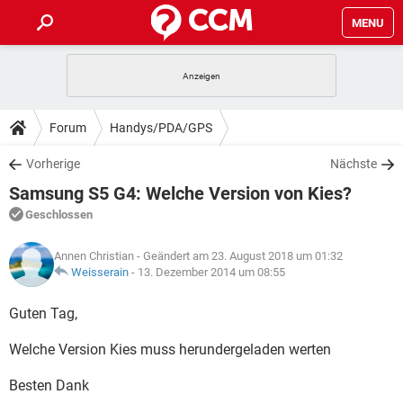
MENU
HOME
SPIELE
STREAMING
TIPPS & TRICKS
Forum
Handys/PDA/GPS
ANDROID
IOS
SPIELE
STREAMING
DOWNLOADS
Vorherige
Nächste
WINDOWS 10
INSTAGRAM
ANDROID
IOS
Samsung S5 G4: Welche Version von Kies?
WHATSAPP
SPIELE
TIKTOK
STREAMING
FORUM
WINDOWS 10
INSTAGRAM
Geschlossen
FACEBOOK
ANDROID
HARDWARE
IOS
WHATSAPP
SPIELE
TIKTOK
STREAMING
LEXIKON
WINDOWS 10
Annen Christian
- Geändert am 23. August 2018 um 01:32
INSTAGRAM
FACEBOOK
ANDROID
HARDWARE
IOS
Weisserain
-
13. Dezember 2014 um 08:55
WHATSAPP
SPIELE
TIKTOK
STREAMING
WINDOWS 10
INSTAGRAM
Guten Tag,
FACEBOOK
ANDROID
HARDWARE
IOS
WHATSAPP
TIKTOK
Welche Version Kies muss herundergeladen werten
WINDOWS 10
INSTAGRAM
FACEBOOK
HARDWARE
WHATSAPP
TIKTOK
Besten Dank