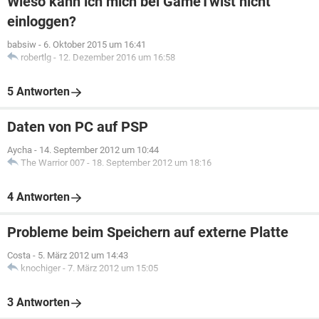
Wieso kann ich mich bei GameTwist nicht
einloggen?
babsiw
-
6. Oktober 2015 um 16:41
robertlg
-
12. Dezember 2016 um 16:58
5 Antworten
Daten von PC auf PSP
Aycha
-
14. September 2012 um 10:44
The Warrior 007
-
18. September 2012 um 18:16
4 Antworten
Probleme beim Speichern auf externe Platte
Costa
-
5. März 2012 um 14:43
knochiger
-
7. März 2012 um 15:05
3 Antworten