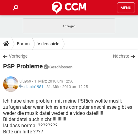
MENU
HOME
SPIELE
STREAMING
TIPPS & TRICKS
Forum
Videospiele
ANDROID
IOS
SPIELE
STREAMING
DOWNLOADS
Vorherige
Nächste
WINDOWS 10
INSTAGRAM
ANDROID
IOS
PSP Probleme
WHATSAPP
SPIELE
TIKTOK
STREAMING
Geschlossen
FORUM
WINDOWS 10
INSTAGRAM
FACEBOOK
ANDROID
HARDWARE
IOS
lulu969
- 1. März 2010 um 12:56
WHATSAPP
SPIELE
TIKTOK
STREAMING
LEXIKON
diablo1981
-
31. März 2010 um 12:25
WINDOWS 10
INSTAGRAM
FACEBOOK
ANDROID
HARDWARE
IOS
WHATSAPP
SPIELE
TIKTOK
STREAMING
Ich habe einen problem mit meine PSP,ich wollte musik
WINDOWS 10
INSTAGRAM
zufügen aber wenn ich es ans computer anschliesse gibt es
FACEBOOK
ANDROID
HARDWARE
IOS
weder die musik datei weder die video datei!!!!!
WHATSAPP
TIKTOK
Bilder datei auch nicht !!!!!!!!!!!
WINDOWS 10
INSTAGRAM
FACEBOOK
HARDWARE
Ist dass normal ????????
WHATSAPP
TIKTOK
Bitte um hilfe ????