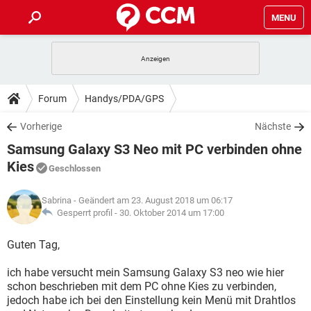
MENU
HOME
SPIELE
STREAMING
TIPPS & TRICKS
Forum
Handys/PDA/GPS
ANDROID
IOS
SPIELE
STREAMING
DOWNLOADS
Vorherige
Nächste
WINDOWS 10
INSTAGRAM
ANDROID
IOS
Samsung Galaxy S3 Neo mit PC verbinden ohne
WHATSAPP
SPIELE
TIKTOK
STREAMING
FORUM
WINDOWS 10
INSTAGRAM
Kies
Geschlossen
FACEBOOK
ANDROID
HARDWARE
IOS
WHATSAPP
SPIELE
TIKTOK
STREAMING
LEXIKON
WINDOWS 10
INSTAGRAM
Sabrina
- Geändert am 23. August 2018 um 06:17
FACEBOOK
ANDROID
HARDWARE
IOS
Gesperrt profil -
30. Oktober 2014 um 17:00
WHATSAPP
SPIELE
TIKTOK
STREAMING
WINDOWS 10
INSTAGRAM
Guten Tag,
FACEBOOK
ANDROID
HARDWARE
IOS
WHATSAPP
TIKTOK
WINDOWS 10
INSTAGRAM
ich habe versucht mein Samsung Galaxy S3 neo wie hier
FACEBOOK
HARDWARE
schon beschrieben mit dem PC ohne Kies zu verbinden,
WHATSAPP
TIKTOK
jedoch habe ich bei den Einstellung kein Menü mit Drahtlos