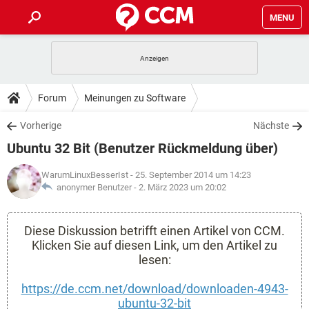
MENU
HOME
SPIELE
STREAMING
TIPPS & TRICKS
Forum
Meinungen zu Software
ANDROID
IOS
SPIELE
STREAMING
DOWNLOADS
Vorherige
Nächste
WINDOWS 10
INSTAGRAM
ANDROID
IOS
Ubuntu 32 Bit (Benutzer Rückmeldung über)
WHATSAPP
SPIELE
TIKTOK
STREAMING
FORUM
WINDOWS 10
INSTAGRAM
FACEBOOK
ANDROID
HARDWARE
IOS
WarumLinuxBesserIst
- 25. September 2014 um 14:23
WHATSAPP
SPIELE
TIKTOK
STREAMING
anonymer Benutzer -
2. März 2023 um 20:02
LEXIKON
WINDOWS 10
INSTAGRAM
FACEBOOK
ANDROID
HARDWARE
IOS
WHATSAPP
SPIELE
TIKTOK
STREAMING
Diese Diskussion betrifft einen Artikel von CCM.
WINDOWS 10
INSTAGRAM
FACEBOOK
ANDROID
Klicken Sie auf diesen Link, um den Artikel zu
HARDWARE
IOS
WHATSAPP
TIKTOK
lesen:
WINDOWS 10
INSTAGRAM
FACEBOOK
HARDWARE
https://de.ccm.net/download/downloaden-4943-
WHATSAPP
TIKTOK
ubuntu-32-bit