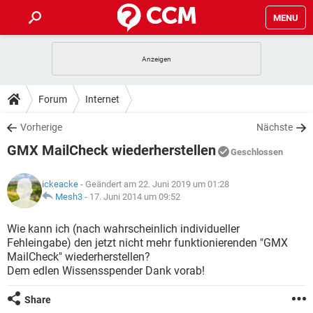
MENU
HOME
SPIELE
STREAMING
TIPPS & TRICKS
Forum
Internet
ANDROID
IOS
SPIELE
STREAMING
DOWNLOADS
Vorherige
Nächste
WINDOWS 10
INSTAGRAM
ANDROID
IOS
GMX MailCheck wiederherstellen
WHATSAPP
SPIELE
TIKTOK
STREAMING
Geschlossen
FORUM
WINDOWS 10
INSTAGRAM
FACEBOOK
ANDROID
HARDWARE
IOS
ickeacke
- Geändert am 22. Juni 2019 um 01:28
WHATSAPP
SPIELE
TIKTOK
STREAMING
LEXIKON
Mesh3
-
17. Juni 2014 um 09:52
WINDOWS 10
INSTAGRAM
FACEBOOK
ANDROID
HARDWARE
IOS
WHATSAPP
SPIELE
TIKTOK
STREAMING
Wie kann ich (nach wahrscheinlich individueller
WINDOWS 10
INSTAGRAM
Fehleingabe) den jetzt nicht mehr funktionierenden "GMX
FACEBOOK
ANDROID
HARDWARE
IOS
MailCheck" wiederherstellen?
WHATSAPP
TIKTOK
Dem edlen Wissensspender Dank vorab!
WINDOWS 10
INSTAGRAM
FACEBOOK
HARDWARE
WHATSAPP
TIKTOK
Share