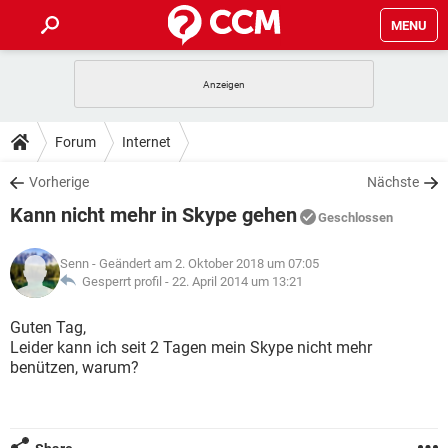
MENU
HOME
SPIELE
STREAMING
TIPPS & TRICKS
Forum
Internet
ANDROID
IOS
SPIELE
STREAMING
DOWNLOADS
Vorherige
Nächste
WINDOWS 10
INSTAGRAM
ANDROID
IOS
Kann nicht mehr in Skype gehen
WHATSAPP
SPIELE
TIKTOK
STREAMING
Geschlossen
FORUM
WINDOWS 10
INSTAGRAM
FACEBOOK
ANDROID
HARDWARE
IOS
Senn
- Geändert am 2. Oktober 2018 um 07:05
WHATSAPP
SPIELE
TIKTOK
STREAMING
LEXIKON
Gesperrt profil -
22. April 2014 um 13:21
WINDOWS 10
INSTAGRAM
FACEBOOK
ANDROID
HARDWARE
IOS
WHATSAPP
SPIELE
TIKTOK
STREAMING
Guten Tag,
WINDOWS 10
INSTAGRAM
Leider kann ich seit 2 Tagen mein Skype nicht mehr
FACEBOOK
ANDROID
HARDWARE
IOS
benützen, warum?
WHATSAPP
TIKTOK
WINDOWS 10
INSTAGRAM
FACEBOOK
HARDWARE
WHATSAPP
TIKTOK