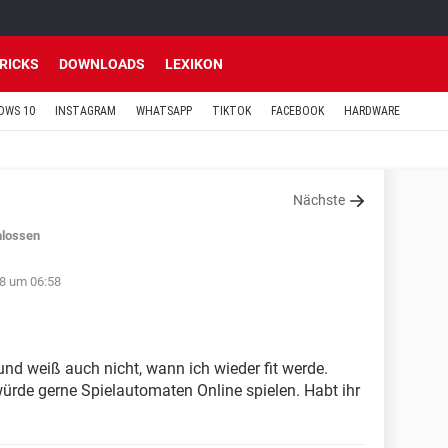
TRICKS
DOWNLOADS
LEXIKON
OWS 10
INSTAGRAM
WHATSAPP
TIKTOK
FACEBOOK
HARDWARE
Nächste
lossen
18 um 06:58
t und weiß auch nicht, wann ich wieder fit werde.
würde gerne Spielautomaten Online spielen. Habt ihr