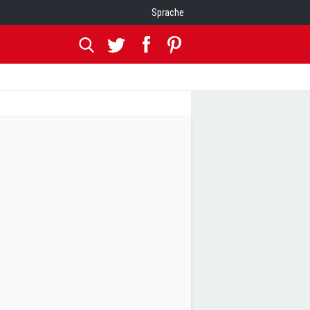
Sprache