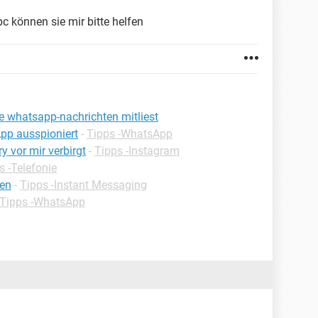
c können sie mir bitte helfen
 whatsapp-nachrichten mitliest
pp ausspioniert
-
Tipps -WhatsApp
y vor mir verbirgt
-
Tipps -Instagram
s -Telefonie
sen
-
Tipps -Instant Messaging
Tipps -WhatsApp