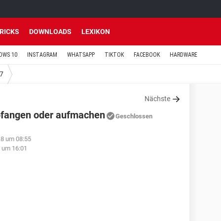
TRICKS
DOWNLOADS
LEXIKON
OWS 10
INSTAGRAM
WHATSAPP
TIKTOK
FACEBOOK
HARDWARE
7
Nächste
pfangen oder aufmachen
Geschlossen
18 um 08:55
4 um 16:01