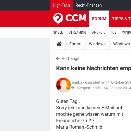
High-Tech
Recht-Finanzen
FORUM
TIPPS & 
SPIELE
STREAMING
ANDROID
IOS
WIND
Forum
Windows
Windows 
Vorherige
Kann keine Nachrichten em
marika
- Geändert am 4. Oktober 20
Gesperrt profil -
14. Februar 201
Guten Tag .
Sorry ich kann keinen E-Mail auf
möchte gerne wissen warum mit
Freundliche Grüße
Maria Roman -Schmidl