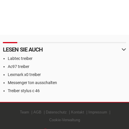
LESEN SIE AUCH
Labtec treiber
Ac97 treiber
Lexmark x0 treiber
Messenger ton ausschalten
Treiber stylus c 46
Team
AGB
Datenschutz
Kontakt
Impressum
Cookie-Verwaltung