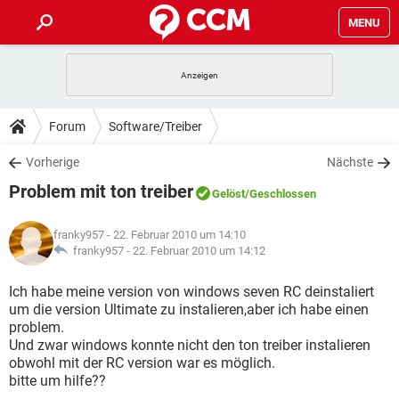
MENU
HOME
SPIELE
STREAMING
TIPPS & TRICKS
Forum
Software/Treiber
ANDROID
IOS
SPIELE
STREAMING
DOWNLOADS
Vorherige
Nächste
WINDOWS 10
INSTAGRAM
ANDROID
IOS
Problem mit ton treiber
WHATSAPP
SPIELE
TIKTOK
STREAMING
Gelöst
/Geschlossen
FORUM
WINDOWS 10
INSTAGRAM
FACEBOOK
ANDROID
HARDWARE
IOS
franky957
- 22. Februar 2010 um 14:10
WHATSAPP
SPIELE
TIKTOK
STREAMING
LEXIKON
franky957 -
22. Februar 2010 um 14:12
WINDOWS 10
INSTAGRAM
FACEBOOK
ANDROID
HARDWARE
IOS
WHATSAPP
SPIELE
TIKTOK
STREAMING
Ich habe meine version von windows seven RC deinstaliert
WINDOWS 10
INSTAGRAM
um die version Ultimate zu instalieren,aber ich habe einen
FACEBOOK
ANDROID
HARDWARE
IOS
problem.
WHATSAPP
TIKTOK
Und zwar windows konnte nicht den ton treiber instalieren
WINDOWS 10
INSTAGRAM
FACEBOOK
HARDWARE
obwohl mit der RC version war es möglich.
WHATSAPP
TIKTOK
bitte um hilfe??