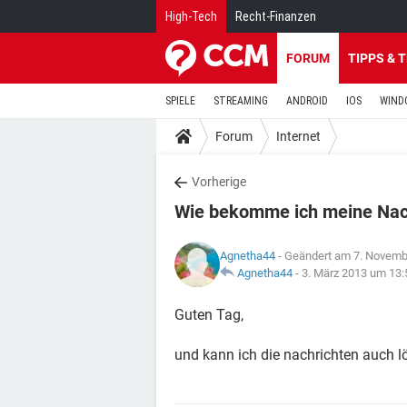
High-Tech
Recht-Finanzen
FORUM
TIPPS & 
SPIELE
STREAMING
ANDROID
IOS
WIND
Forum
Internet
Vorherige
Wie bekomme ich meine Nac
Agnetha44
- Geändert am 7. Novemb
Agnetha44
-
3. März 2013 um 13:
Guten Tag,
und kann ich die nachrichten auch 