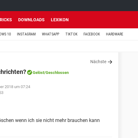
TRICKS
DOWNLOADS
LEXIKON
OWS 10
INSTAGRAM
WHATSAPP
TIKTOK
FACEBOOK
HARDWARE
Nächste
hrichten?
Gelöst
/Geschlossen
er 2018 um 07:24
53
löschen wenn ich sie nicht mehr brauchen kann