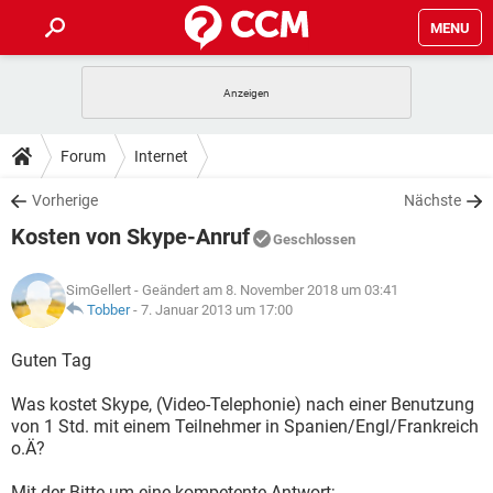
MENU
HOME
SPIELE
STREAMING
TIPPS & TRICKS
Forum
Internet
ANDROID
IOS
SPIELE
STREAMING
DOWNLOADS
Vorherige
Nächste
WINDOWS 10
INSTAGRAM
ANDROID
IOS
Kosten von Skype-Anruf
WHATSAPP
SPIELE
TIKTOK
STREAMING
Geschlossen
FORUM
WINDOWS 10
INSTAGRAM
FACEBOOK
ANDROID
HARDWARE
IOS
SimGellert
- Geändert am 8. November 2018 um 03:41
WHATSAPP
SPIELE
TIKTOK
STREAMING
LEXIKON
Tobber
-
7. Januar 2013 um 17:00
WINDOWS 10
INSTAGRAM
FACEBOOK
ANDROID
HARDWARE
IOS
WHATSAPP
SPIELE
TIKTOK
STREAMING
Guten Tag
WINDOWS 10
INSTAGRAM
FACEBOOK
ANDROID
HARDWARE
IOS
Was kostet Skype, (Video-Telephonie) nach einer Benutzung
WHATSAPP
TIKTOK
von 1 Std. mit einem Teilnehmer in Spanien/Engl/Frankreich
WINDOWS 10
INSTAGRAM
FACEBOOK
HARDWARE
o.Ä?
WHATSAPP
TIKTOK
Mit der Bitte um eine kompetente Antwort;..