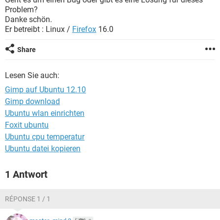
FACEBOOK
HARDWARE
Problem?
Danke schön.
Er betreibt : Linux /
Firefox
16.0
Share
Lesen Sie auch:
Gimp auf Ubuntu 12.10
Gimp download
Ubuntu wlan einrichten
Foxit ubuntu
Ubuntu cpu temperatur
Ubuntu datei kopieren
1 Antwort
RÉPONSE 1 / 1