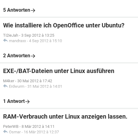
5 Antworten
Wie installiere ich OpenOffice unter Ubuntu?
Ti2ieJah
-
3 Sep 2012 à 13:25
mandraxx
-
4 Sep 2012 à 15:10
2 Antworten
EXE-/BAT-Dateien unter Linux ausführen
M4ker
-
30 Mai 2012 à 17:42
Erdwurm
-
31 Mai 2012 à 14:01
1 Antwort
RAM-Verbrauch unter Linux anzeigen lassen.
PeterWB
-
8 Mär 2012 à 14:11
Osmar
-
16 Mär 2012 à 12:37