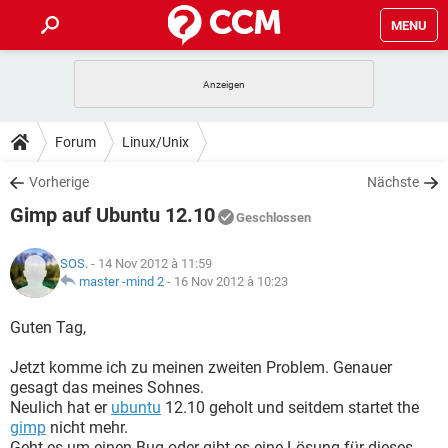
MENU
HOME
SPIELE
STREAMING
TIPPS & TRICKS
Forum
Linux/Unix
ANDROID
IOS
SPIELE
STREAMING
DOWNLOADS
Vorherige
Nächste
WINDOWS 10
INSTAGRAM
ANDROID
IOS
Gimp auf Ubuntu 12.10
WHATSAPP
SPIELE
TIKTOK
STREAMING
Geschlossen
FORUM
WINDOWS 10
INSTAGRAM
FACEBOOK
ANDROID
HARDWARE
IOS
SOS.
- 14 Nov 2012 à 11:59
WHATSAPP
SPIELE
TIKTOK
STREAMING
LEXIKON
master -mind 2
-
16 Nov 2012 à 10:23
WINDOWS 10
INSTAGRAM
FACEBOOK
ANDROID
HARDWARE
IOS
WHATSAPP
SPIELE
TIKTOK
STREAMING
Guten Tag,
WINDOWS 10
INSTAGRAM
FACEBOOK
ANDROID
HARDWARE
IOS
Jetzt komme ich zu meinen zweiten Problem. Genauer
WHATSAPP
TIKTOK
gesagt das meines Sohnes.
WINDOWS 10
INSTAGRAM
FACEBOOK
HARDWARE
Neulich hat er
ubuntu
12.10 geholt und seitdem startet the
WHATSAPP
TIKTOK
gimp
nicht mehr.
Geht es um einen Bug oder gibt es eine Lösung für dieses