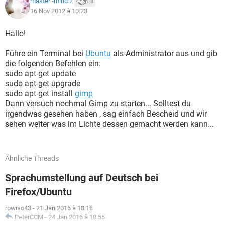
master -mind 2
8
16 Nov 2012 à 10:23
Hallo!
Führe ein Terminal bei
Ubuntu
als Administrator aus und gib
die folgenden Befehlen ein:
sudo apt-get update
sudo apt-get upgrade
sudo apt-get install
gimp
Dann versuch nochmal Gimp zu starten... Solltest du
irgendwas gesehen haben , sag einfach Bescheid und wir
sehen weiter was im Lichte dessen gemacht werden kann...
Ähnliche Threads
Sprachumstellung auf Deutsch bei
Firefox/Ubuntu
rowiso43
-
21 Jan 2016 à 18:18
PeterCCM
-
24 Jan 2016 à 18:55