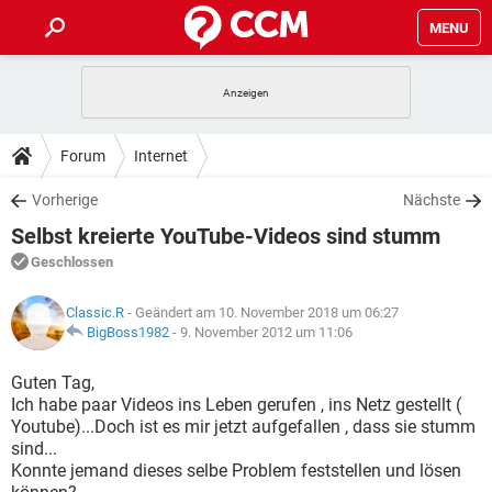
MENU
HOME
SPIELE
STREAMING
TIPPS & TRICKS
Forum
Internet
ANDROID
IOS
SPIELE
STREAMING
DOWNLOADS
Vorherige
Nächste
WINDOWS 10
INSTAGRAM
ANDROID
IOS
Selbst kreierte YouTube-Videos sind stumm
WHATSAPP
SPIELE
TIKTOK
STREAMING
FORUM
WINDOWS 10
INSTAGRAM
Geschlossen
FACEBOOK
ANDROID
HARDWARE
IOS
WHATSAPP
SPIELE
TIKTOK
STREAMING
LEXIKON
WINDOWS 10
Classic.R
- Geändert am 10. November 2018 um 06:27
INSTAGRAM
FACEBOOK
ANDROID
HARDWARE
IOS
BigBoss1982
-
9. November 2012 um 11:06
WHATSAPP
SPIELE
TIKTOK
STREAMING
WINDOWS 10
INSTAGRAM
Guten Tag,
FACEBOOK
ANDROID
HARDWARE
IOS
Ich habe paar Videos ins Leben gerufen , ins Netz gestellt (
WHATSAPP
TIKTOK
Youtube)...Doch ist es mir jetzt aufgefallen , dass sie stumm
WINDOWS 10
INSTAGRAM
FACEBOOK
HARDWARE
sind...
WHATSAPP
TIKTOK
Konnte jemand dieses selbe Problem feststellen und lösen