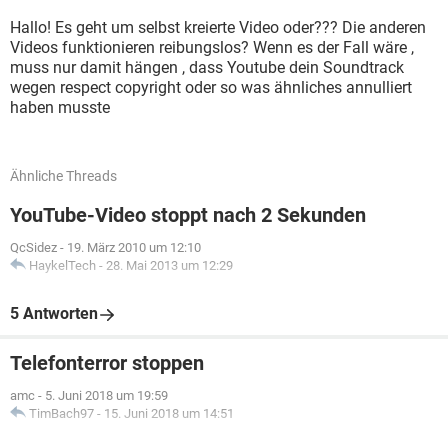
Hallo! Es geht um selbst kreierte Video oder??? Die anderen
Videos funktionieren reibungslos? Wenn es der Fall wäre ,
muss nur damit hängen , dass Youtube dein Soundtrack
wegen respect copyright oder so was ähnliches annulliert
haben musste
Ähnliche Threads
YouTube-Video stoppt nach 2 Sekunden
QcSidez
-
19. März 2010 um 12:10
HaykelTech
-
28. Mai 2013 um 12:29
5 Antworten
Telefonterror stoppen
amc
-
5. Juni 2018 um 19:59
TimBach97
-
15. Juni 2018 um 14:51