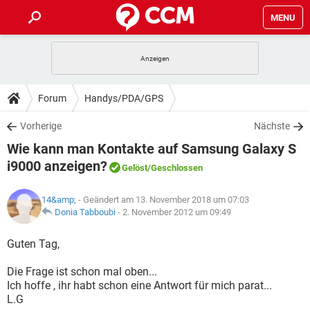
MENU
HOME
SPIELE
STREAMING
TIPPS & TRICKS
Forum
Handys/PDA/GPS
ANDROID
IOS
SPIELE
STREAMING
DOWNLOADS
Vorherige
Nächste
WINDOWS 10
INSTAGRAM
ANDROID
IOS
Wie kann man Kontakte auf Samsung Galaxy S
WHATSAPP
SPIELE
TIKTOK
STREAMING
FORUM
WINDOWS 10
INSTAGRAM
i9000 anzeigen?
Gelöst
/Geschlossen
FACEBOOK
ANDROID
HARDWARE
IOS
WHATSAPP
SPIELE
TIKTOK
STREAMING
LEXIKON
WINDOWS 10
INSTAGRAM
14&amp;
- Geändert am 13. November 2018 um 07:03
FACEBOOK
ANDROID
HARDWARE
IOS
Donia Tabboubi
-
2. November 2012 um 09:49
WHATSAPP
SPIELE
TIKTOK
STREAMING
WINDOWS 10
INSTAGRAM
Guten Tag,
FACEBOOK
ANDROID
HARDWARE
IOS
WHATSAPP
TIKTOK
WINDOWS 10
INSTAGRAM
Die Frage ist schon mal oben...
FACEBOOK
HARDWARE
Ich hoffe , ihr habt schon eine Antwort für mich parat...
WHATSAPP
TIKTOK
L.G