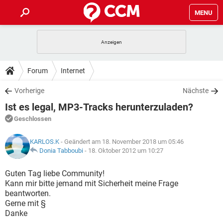
MENU
HOME
SPIELE
STREAMING
TIPPS & TRICKS
Forum
Internet
ANDROID
IOS
SPIELE
STREAMING
DOWNLOADS
Vorherige
Nächste
WINDOWS 10
INSTAGRAM
ANDROID
IOS
Ist es legal, MP3-Tracks herunterzuladen?
WHATSAPP
SPIELE
TIKTOK
STREAMING
FORUM
WINDOWS 10
INSTAGRAM
Geschlossen
FACEBOOK
ANDROID
HARDWARE
IOS
WHATSAPP
SPIELE
TIKTOK
STREAMING
LEXIKON
WINDOWS 10
KARLOS.K
- Geändert am 18. November 2018 um 05:46
INSTAGRAM
FACEBOOK
ANDROID
HARDWARE
IOS
Donia Tabboubi
-
18. Oktober 2012 um 10:27
WHATSAPP
SPIELE
TIKTOK
STREAMING
WINDOWS 10
INSTAGRAM
Guten Tag liebe Community!
FACEBOOK
ANDROID
HARDWARE
IOS
Kann mir bitte jemand mit Sicherheit meine Frage
WHATSAPP
TIKTOK
beantworten.
WINDOWS 10
INSTAGRAM
FACEBOOK
HARDWARE
Gerne mit §
WHATSAPP
TIKTOK
Danke