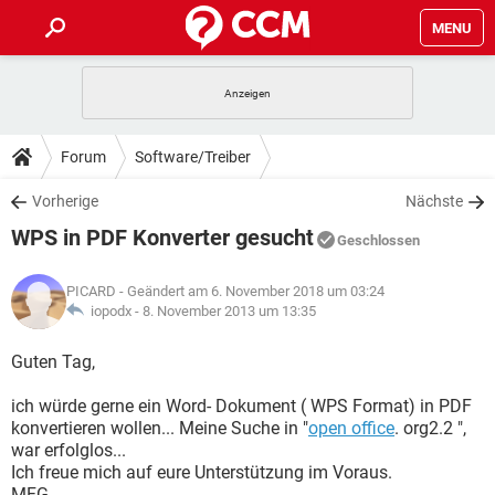
MENU
HOME
SPIELE
STREAMING
TIPPS & TRICKS
Forum
Software/Treiber
ANDROID
IOS
SPIELE
STREAMING
DOWNLOADS
Vorherige
Nächste
WINDOWS 10
INSTAGRAM
ANDROID
IOS
WPS in PDF Konverter gesucht
WHATSAPP
SPIELE
TIKTOK
STREAMING
Geschlossen
FORUM
WINDOWS 10
INSTAGRAM
FACEBOOK
ANDROID
HARDWARE
IOS
PICARD
- Geändert am 6. November 2018 um 03:24
WHATSAPP
SPIELE
TIKTOK
STREAMING
LEXIKON
iopodx -
8. November 2013 um 13:35
WINDOWS 10
INSTAGRAM
FACEBOOK
ANDROID
HARDWARE
IOS
WHATSAPP
SPIELE
TIKTOK
STREAMING
Guten Tag,
WINDOWS 10
INSTAGRAM
FACEBOOK
ANDROID
HARDWARE
IOS
ich würde gerne ein Word- Dokument ( WPS Format) in PDF
WHATSAPP
TIKTOK
konvertieren wollen... Meine Suche in "
open office
. org2.2 ",
WINDOWS 10
INSTAGRAM
FACEBOOK
HARDWARE
war erfolglos...
WHATSAPP
TIKTOK
Ich freue mich auf eure Unterstützung im Voraus.
MFG