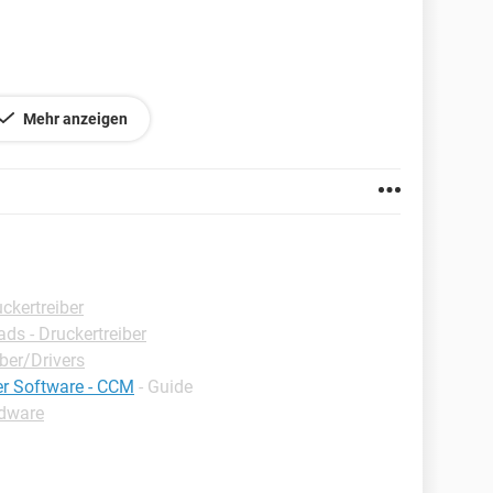
Mehr anzeigen
1
ckertreiber
ds - Druckertreiber
ber/Drivers
er Software - CCM
- Guide
dware