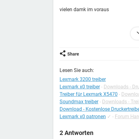
vielen damk im voraus
Konfiguration:
Windows 7 / Firefox 15.0.
Share
Lesen Sie auch:
Lexmark 3200 treiber
Lexmark x0 treiber
-
Downloads - Dru
Treiber für Lexmark X5470
-
Downloa
Soundmax treiber
-
Downloads - Trei
Download - Kostenlose Druckertreib
Lexmark x0 patronen
✓
-
Forum Har
2 Antworten