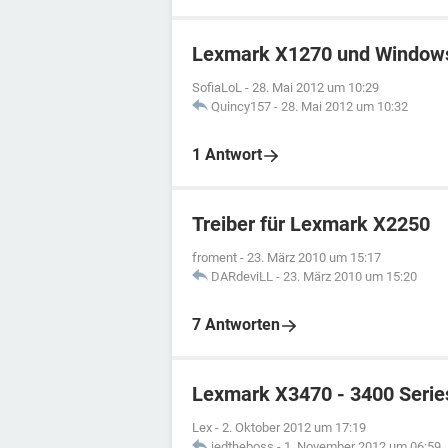
Lexmark X1270 und Window
SofiaLoL
-
28. Mai 2012 um 10:29
Quincy157
-
28. Mai 2012 um 10:32
1 Antwort
Treiber für Lexmark X2250
froment
-
23. März 2010 um 15:17
DARdeviLL
-
23. März 2010 um 15:20
7 Antworten
Lexmark X3470 - 3400 Serie
Lex
-
2. Oktober 2012 um 17:19
jedtheboss
-
1. November 2012 um 06:59