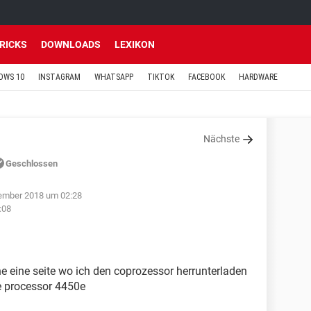
TRICKS
DOWNLOADS
LEXIKON
OWS 10
INSTAGRAM
WHATSAPP
TIKTOK
FACEBOOK
HARDWARE
Nächste
Geschlossen
ember 2018 um 02:28
:08
e eine seite wo ich den coprozessor herrunterladen
e processor 4450e