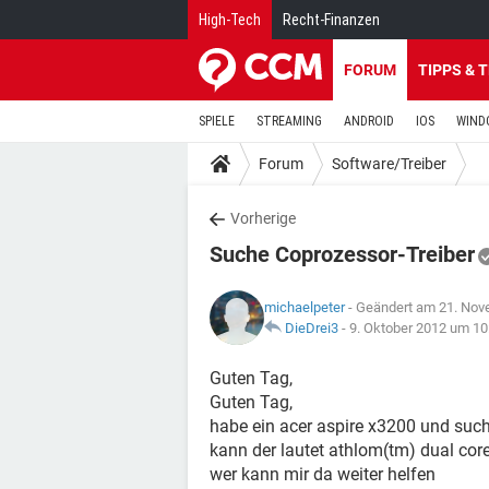
High-Tech
Recht-Finanzen
FORUM
TIPPS & 
SPIELE
STREAMING
ANDROID
IOS
WIND
Forum
Software/Treiber
Vorherige
Suche Coprozessor-Treiber
michaelpeter
- Geändert am 21. Nov
DieDrei3
-
9. Oktober 2012 um 10
Guten Tag,
Guten Tag,
habe ein acer aspire x3200 und such
kann der lautet athlom(tm) dual cor
wer kann mir da weiter helfen