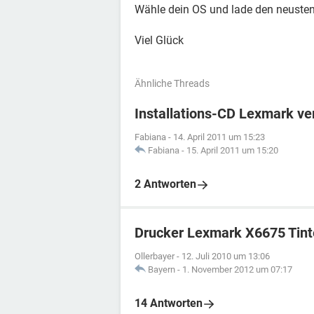
Wähle dein OS und lade den neusten 
Viel Glück
Ähnliche Threads
Installations-CD Lexmark ver
Fabiana
-
14. April 2011 um 15:23
Fabiana
-
15. April 2011 um 15:20
2 Antworten
Drucker Lexmark X6675 Tint
Ollerbayer
-
12. Juli 2010 um 13:06
Bayern
-
1. November 2012 um 07:17
14 Antworten