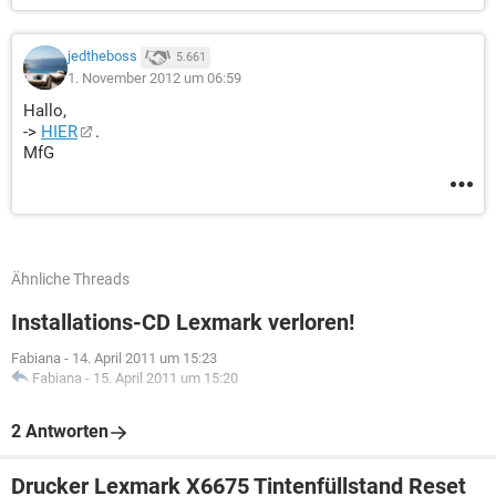
jedtheboss
5.661
1. November 2012 um 06:59
Hallo,
->
HIER
.
MfG
Ähnliche Threads
Installations-CD Lexmark verloren!
Fabiana
-
14. April 2011 um 15:23
Fabiana
-
15. April 2011 um 15:20
2 Antworten
Drucker Lexmark X6675 Tintenfüllstand Reset