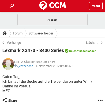
MENU
HOME
SPIELE
STREAMING
TIPPS & TRICKS
Forum
Software/Treiber
ANDROID
IOS
SPIELE
STREAMING
DOWNLOADS
Vorherige
Nächste
WINDOWS 10
INSTAGRAM
ANDROID
IOS
Lexmark X3470 - 3400 Series
WHATSAPP
SPIELE
TIKTOK
STREAMING
Gelöst
/Geschlossen
FORUM
WINDOWS 10
INSTAGRAM
FACEBOOK
ANDROID
HARDWARE
IOS
Lex
- 2. Oktober 2012 um 17:19
WHATSAPP
SPIELE
TIKTOK
STREAMING
LEXIKON
jedtheboss
-
1. November 2012 um 06:59
WINDOWS 10
INSTAGRAM
FACEBOOK
ANDROID
HARDWARE
IOS
WHATSAPP
SPIELE
TIKTOK
STREAMING
Guten Tag,
WINDOWS 10
INSTAGRAM
Ich bin auf die Suche auf die Treiber davon unter Win 7.
FACEBOOK
ANDROID
HARDWARE
IOS
Danke im voraus.
WHATSAPP
TIKTOK
MFG
WINDOWS 10
INSTAGRAM
FACEBOOK
HARDWARE
WHATSAPP
TIKTOK
Share