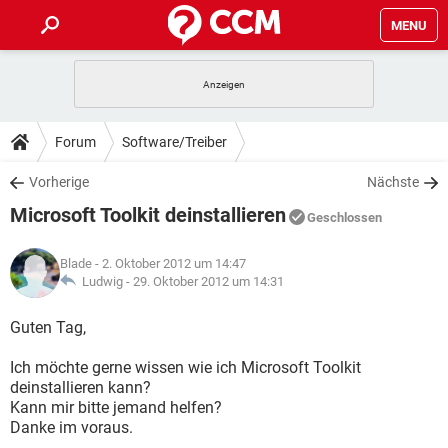
MENU
HOME
SPIELE
STREAMING
TIPPS & TRICKS
Forum
Software/Treiber
ANDROID
IOS
SPIELE
STREAMING
DOWNLOADS
Vorherige
Nächste
WINDOWS 10
INSTAGRAM
ANDROID
IOS
Microsoft Toolkit deinstallieren
WHATSAPP
SPIELE
TIKTOK
STREAMING
Geschlossen
FORUM
WINDOWS 10
INSTAGRAM
FACEBOOK
ANDROID
HARDWARE
IOS
Blade
- 2. Oktober 2012 um 14:47
WHATSAPP
SPIELE
TIKTOK
STREAMING
LEXIKON
Ludwig -
29. Oktober 2012 um 14:31
WINDOWS 10
INSTAGRAM
FACEBOOK
ANDROID
HARDWARE
IOS
WHATSAPP
SPIELE
TIKTOK
STREAMING
Guten Tag,
WINDOWS 10
INSTAGRAM
FACEBOOK
ANDROID
HARDWARE
IOS
Ich möchte gerne wissen wie ich Microsoft Toolkit
WHATSAPP
TIKTOK
deinstallieren kann?
WINDOWS 10
INSTAGRAM
FACEBOOK
HARDWARE
Kann mir bitte jemand helfen?
WHATSAPP
TIKTOK
Danke im voraus.