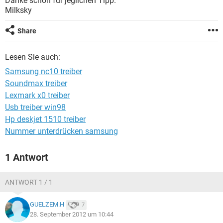
Danke schön für jeglichen Tipp.
FACEBOOK
HARDWARE
Milksky
Share
Lesen Sie auch:
Samsung nc10 treiber
Soundmax treiber
Lexmark x0 treiber
Usb treiber win98
Hp deskjet 1510 treiber
Nummer unterdrücken samsung
1 Antwort
ANTWORT 1 / 1
GUELZEM.H
7
28. September 2012 um 10:44