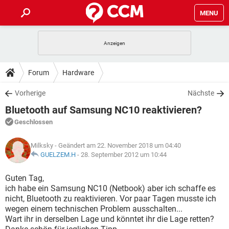
MENU
HOME
SPIELE
STREAMING
TIPPS & TRICKS
Forum
Hardware
ANDROID
IOS
SPIELE
STREAMING
DOWNLOADS
Vorherige
Nächste
WINDOWS 10
INSTAGRAM
ANDROID
IOS
Bluetooth auf Samsung NC10 reaktivieren?
WHATSAPP
SPIELE
TIKTOK
STREAMING
FORUM
WINDOWS 10
INSTAGRAM
Geschlossen
FACEBOOK
ANDROID
HARDWARE
IOS
WHATSAPP
SPIELE
TIKTOK
STREAMING
LEXIKON
WINDOWS 10
Milksky
- Geändert am 22. November 2018 um 04:40
INSTAGRAM
FACEBOOK
ANDROID
HARDWARE
IOS
GUELZEM.H
-
28. September 2012 um 10:44
WHATSAPP
SPIELE
TIKTOK
STREAMING
WINDOWS 10
INSTAGRAM
Guten Tag,
FACEBOOK
ANDROID
HARDWARE
IOS
ich habe ein Samsung NC10 (Netbook) aber ich schaffe es
WHATSAPP
TIKTOK
nicht, Bluetooth zu reaktivieren. Vor paar Tagen musste ich
WINDOWS 10
INSTAGRAM
FACEBOOK
HARDWARE
wegen einem technischen Problem ausschalten...
WHATSAPP
TIKTOK
Wart ihr in derselben Lage und könntet ihr die Lage retten?