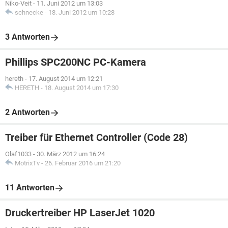
Niko-Veit
-
11. Juni 2012 um 13:03
schnecke
-
18. Juni 2012 um 10:28
3 Antworten
Phillips SPC200NC PC-Kamera
hereth
-
17. August 2014 um 12:21
HERETH
-
18. August 2014 um 17:30
2 Antworten
Treiber für Ethernet Controller (Code 28)
Olaf1033
-
30. März 2012 um 16:24
MotrixTv
-
26. Februar 2016 um 21:20
11 Antworten
Druckertreiber HP LaserJet 1020