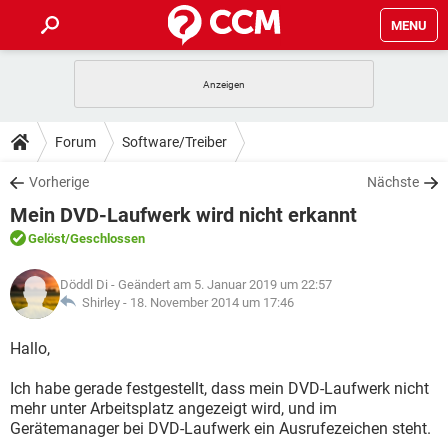
MENU
HOME
SPIELE
STREAMING
TIPPS & TRICKS
Forum
Software/Treiber
ANDROID
IOS
SPIELE
STREAMING
DOWNLOADS
Vorherige
Nächste
WINDOWS 10
INSTAGRAM
ANDROID
IOS
Mein DVD-Laufwerk wird nicht erkannt
WHATSAPP
SPIELE
TIKTOK
STREAMING
FORUM
WINDOWS 10
INSTAGRAM
Gelöst
/Geschlossen
FACEBOOK
ANDROID
HARDWARE
IOS
WHATSAPP
SPIELE
TIKTOK
STREAMING
LEXIKON
WINDOWS 10
Döddl Di
- Geändert am 5. Januar 2019 um 22:57
INSTAGRAM
FACEBOOK
ANDROID
HARDWARE
IOS
Shirley -
18. November 2014 um 17:46
WHATSAPP
SPIELE
TIKTOK
STREAMING
WINDOWS 10
INSTAGRAM
Hallo,
FACEBOOK
ANDROID
HARDWARE
IOS
WHATSAPP
TIKTOK
Ich habe gerade festgestellt, dass mein DVD-Laufwerk nicht
WINDOWS 10
INSTAGRAM
FACEBOOK
HARDWARE
mehr unter Arbeitsplatz angezeigt wird, und im
WHATSAPP
TIKTOK
Gerätemanager bei DVD-Laufwerk ein Ausrufezeichen steht.