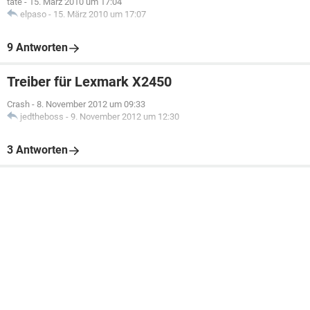
tate
-
15. März 2010 um 17:04
elpaso
-
15. März 2010 um 17:07
9 Antworten
Treiber für Lexmark X2450
Crash
-
8. November 2012 um 09:33
jedtheboss
-
9. November 2012 um 12:30
3 Antworten