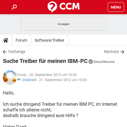
MENU
HOME
SPIELE
STREAMING
TIPPS & TRICKS
Forum
Software/Treiber
ANDROID
IOS
SPIELE
STREAMING
DOWNLOADS
Vorherige
Nächste
WINDOWS 10
INSTAGRAM
ANDROID
IOS
Suche Treiber für meinen IBM-PC
WHATSAPP
SPIELE
TIKTOK
STREAMING
Geschlossen
FORUM
WINDOWS 10
INSTAGRAM
FACEBOOK
ANDROID
HARDWARE
IOS
frosty
- 20. September 2012 um 16:03
WHATSAPP
SPIELE
TIKTOK
STREAMING
LEXIKON
DieDrei3
-
21. September 2012 um 13:05
WINDOWS 10
INSTAGRAM
FACEBOOK
ANDROID
HARDWARE
IOS
WHATSAPP
SPIELE
TIKTOK
STREAMING
Hallo,
WINDOWS 10
INSTAGRAM
FACEBOOK
ANDROID
HARDWARE
IOS
Ich suche dringend Treiber für meinen IBM PC, im Internet
WHATSAPP
TIKTOK
schaffe ich alleine nicht;
WINDOWS 10
INSTAGRAM
FACEBOOK
HARDWARE
deshalb brauche dringend eure Hilfe ?
WHATSAPP
TIKTOK
Vielen Dank