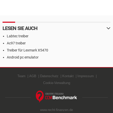
LESEN SIE AUCH
Labtec treiber
Ac97 treiber
Treiber für Lexmark X5470
Android pc emulator
Team
AGB
Datenschutz
Kontakt
Impressum
Cookie-Verwaltung
www.recht-finanzen.de