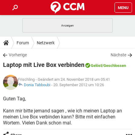
MENU
HOME
SPIELE
STREAMING
TIPPS & TRICKS
Forum
Netzwerk
ANDROID
IOS
SPIELE
STREAMING
DOWNLOADS
Vorherige
Nächste
WINDOWS 10
INSTAGRAM
ANDROID
IOS
Laptop mit Live Box verbinden
WHATSAPP
SPIELE
TIKTOK
STREAMING
Gelöst
/Geschlossen
FORUM
WINDOWS 10
INSTAGRAM
FACEBOOK
ANDROID
HARDWARE
IOS
Frischling
- Geändert am 24. November 2018 um 05:41
WHATSAPP
SPIELE
TIKTOK
STREAMING
LEXIKON
Donia Tabboubi
-
20. September 2012 um 10:26
WINDOWS 10
INSTAGRAM
FACEBOOK
ANDROID
HARDWARE
IOS
WHATSAPP
SPIELE
TIKTOK
STREAMING
Guten Tag,
WINDOWS 10
INSTAGRAM
FACEBOOK
ANDROID
HARDWARE
IOS
Kann mir bitte jemand sagen , wie ich meinen Laptop an
WHATSAPP
TIKTOK
meinen Live Box verbinden kann? Bitte mit einfachen
WINDOWS 10
INSTAGRAM
FACEBOOK
HARDWARE
Wortern. Vielen Dank schon mal.
WHATSAPP
TIKTOK