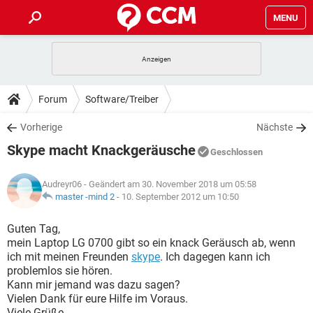
MENU
HOME
SPIELE
STREAMING
TIPPS & TRICKS
Forum
Software/Treiber
ANDROID
IOS
SPIELE
STREAMING
DOWNLOADS
Vorherige
Nächste
WINDOWS 10
INSTAGRAM
ANDROID
IOS
Skype macht Knackgeräusche
WHATSAPP
SPIELE
TIKTOK
STREAMING
Geschlossen
FORUM
WINDOWS 10
INSTAGRAM
FACEBOOK
ANDROID
HARDWARE
IOS
Audreyr06
- Geändert am 30. November 2018 um 05:58
WHATSAPP
SPIELE
TIKTOK
STREAMING
LEXIKON
master -mind 2
-
10. September 2012 um 10:50
WINDOWS 10
INSTAGRAM
FACEBOOK
ANDROID
HARDWARE
IOS
WHATSAPP
SPIELE
TIKTOK
STREAMING
Guten Tag,
WINDOWS 10
INSTAGRAM
mein Laptop LG 0700 gibt so ein knack Geräusch ab, wenn
FACEBOOK
ANDROID
HARDWARE
IOS
ich mit meinen Freunden
skype
. Ich dagegen kann ich
WHATSAPP
TIKTOK
problemlos sie hören.
WINDOWS 10
INSTAGRAM
FACEBOOK
HARDWARE
Kann mir jemand was dazu sagen?
WHATSAPP
TIKTOK
Vielen Dank für eure Hilfe im Voraus.
Viele Grüße