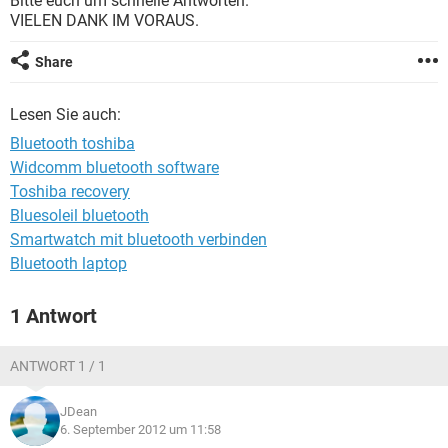
Bitte euch um schnelle Antworten.
FACEBOOK
HARDWARE
VIELEN DANK IM VORAUS.
Share
Lesen Sie auch:
Bluetooth toshiba
Widcomm bluetooth software
Toshiba recovery
Bluesoleil bluetooth
Smartwatch mit bluetooth verbinden
Bluetooth laptop
1 Antwort
ANTWORT 1 / 1
JDean
6. September 2012 um 11:58