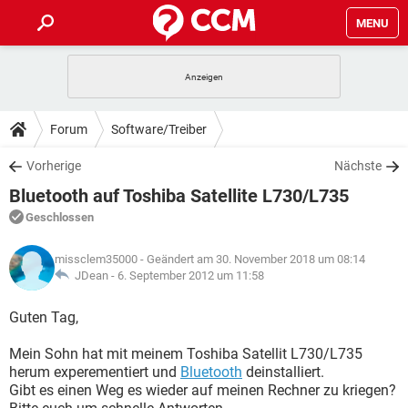
MENU
HOME
SPIELE
STREAMING
TIPPS & TRICKS
Forum
Software/Treiber
ANDROID
IOS
SPIELE
STREAMING
DOWNLOADS
Vorherige
Nächste
WINDOWS 10
INSTAGRAM
ANDROID
IOS
Bluetooth auf Toshiba Satellite L730/L735
WHATSAPP
SPIELE
TIKTOK
STREAMING
FORUM
WINDOWS 10
INSTAGRAM
Geschlossen
FACEBOOK
ANDROID
HARDWARE
IOS
WHATSAPP
SPIELE
TIKTOK
STREAMING
LEXIKON
WINDOWS 10
missclem35000
- Geändert am 30. November 2018 um 08:14
INSTAGRAM
FACEBOOK
ANDROID
HARDWARE
IOS
JDean -
6. September 2012 um 11:58
WHATSAPP
SPIELE
TIKTOK
STREAMING
WINDOWS 10
INSTAGRAM
Guten Tag,
FACEBOOK
ANDROID
HARDWARE
IOS
WHATSAPP
TIKTOK
Mein Sohn hat mit meinem Toshiba Satellit L730/L735
WINDOWS 10
INSTAGRAM
FACEBOOK
HARDWARE
herum experementiert und
Bluetooth
deinstalliert.
WHATSAPP
TIKTOK
Gibt es einen Weg es wieder auf meinen Rechner zu kriegen?