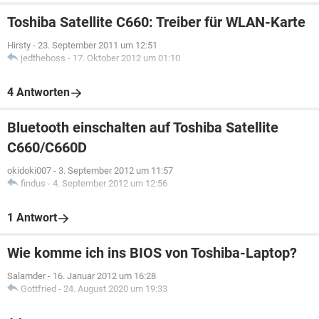
Toshiba Satellite C660: Treiber für WLAN-Karte
Hirsty
-
23. September 2011 um 12:51
jedtheboss
-
17. Oktober 2012 um 01:10
4 Antworten
Bluetooth einschalten auf Toshiba Satellite
C660/C660D
okidoki007
-
3. September 2012 um 11:57
findus
-
4. September 2012 um 12:56
1 Antwort
Wie komme ich ins BIOS von Toshiba-Laptop?
Salamder
-
16. Januar 2012 um 16:28
Gottfried
-
24. August 2020 um 19:33