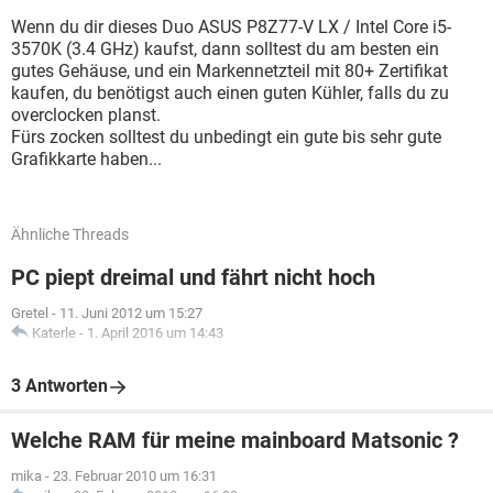
Wenn du dir dieses Duo ASUS P8Z77-V LX / Intel Core i5-
3570K (3.4 GHz) kaufst, dann solltest du am besten ein
gutes Gehäuse, und ein Markennetzteil mit 80+ Zertifikat
kaufen, du benötigst auch einen guten Kühler, falls du zu
overclocken planst.
Fürs zocken solltest du unbedingt ein gute bis sehr gute
Grafikkarte haben...
Ähnliche Threads
PC piept dreimal und fährt nicht hoch
Gretel
-
11. Juni 2012 um 15:27
Katerle
-
1. April 2016 um 14:43
3 Antworten
Welche RAM für meine mainboard Matsonic ?
mika
-
23. Februar 2010 um 16:31