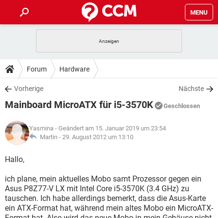
MENU
HOME
SPIELE
STREAMING
TIPPS & TRICKS
Forum
Hardware
ANDROID
IOS
SPIELE
STREAMING
DOWNLOADS
Vorherige
Nächste
WINDOWS 10
INSTAGRAM
ANDROID
IOS
Mainboard MicroATX für i5-3570K
WHATSAPP
SPIELE
TIKTOK
STREAMING
Geschlossen
FORUM
WINDOWS 10
INSTAGRAM
FACEBOOK
ANDROID
HARDWARE
IOS
Yasmina
- Geändert am 15. Januar 2019 um 23:54
WHATSAPP
SPIELE
TIKTOK
STREAMING
LEXIKON
Martin -
29. August 2012 um 13:10
WINDOWS 10
INSTAGRAM
FACEBOOK
ANDROID
HARDWARE
IOS
WHATSAPP
SPIELE
TIKTOK
STREAMING
Hallo,
WINDOWS 10
INSTAGRAM
FACEBOOK
ANDROID
HARDWARE
IOS
ich plane, mein aktuelles Mobo samt Prozessor gegen ein
WHATSAPP
TIKTOK
Asus P8Z77-V LX mit Intel Core i5-3570K (3.4 GHz) zu
WINDOWS 10
INSTAGRAM
FACEBOOK
HARDWARE
tauschen. Ich habe allerdings bemerkt, dass die Asus-Karte
WHATSAPP
TIKTOK
ein ATX-Format hat, während mein altes Mobo ein MicroATX-
Format hat. Also wird das neue Mobo in mein Gehäuse nicht