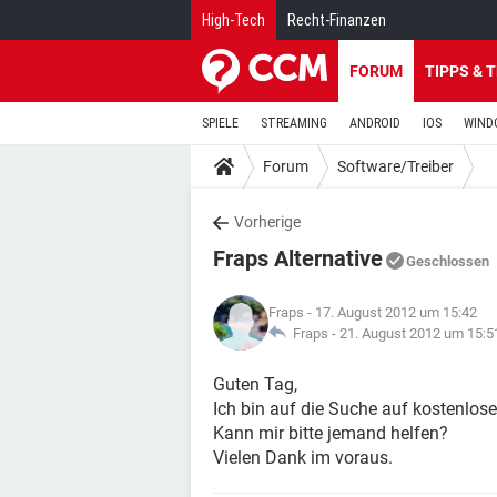
High-Tech
Recht-Finanzen
FORUM
TIPPS & 
SPIELE
STREAMING
ANDROID
IOS
WIND
Forum
Software/Treiber
Vorherige
Fraps Alternative
Geschlossen
Fraps
- 17. August 2012 um 15:42
Fraps -
21. August 2012 um 15:5
Guten Tag,
Ich bin auf die Suche auf kostenlose
Kann mir bitte jemand helfen?
Vielen Dank im voraus.