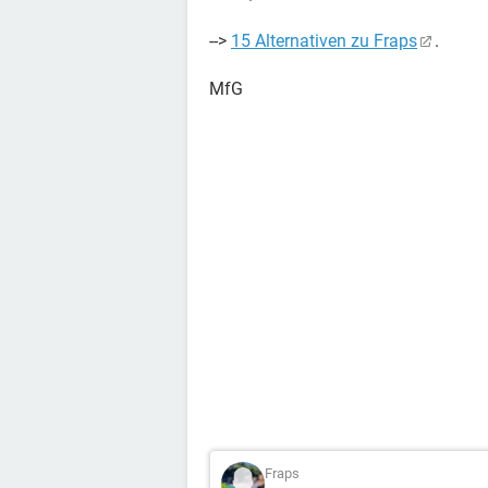
-->
15 Alternativen zu Fraps
.
MfG
Fraps