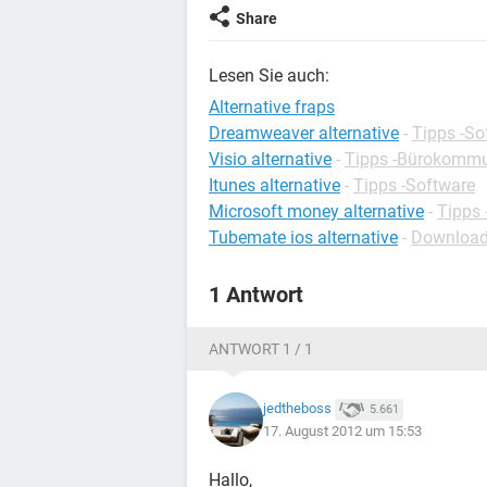
Share
Lesen Sie auch:
Alternative fraps
Dreamweaver alternative
-
Tipps -So
Visio alternative
-
Tipps -Bürokommu
Itunes alternative
-
Tipps -Software
Microsoft money alternative
-
Tipps 
Tubemate ios alternative
-
Download
1 Antwort
ANTWORT 1 / 1
jedtheboss
5.661
17. August 2012 um 15:53
Hallo,