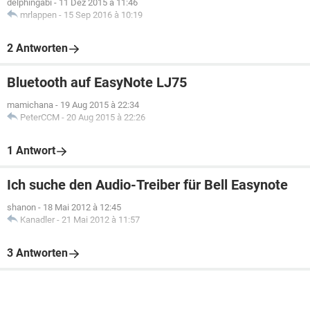
delphingabi
-
11 Dez 2015 à 11:46
mrlappen
-
15 Sep 2016 à 10:19
2 Antworten
Bluetooth auf EasyNote LJ75
mamichana
-
19 Aug 2015 à 22:34
PeterCCM
-
20 Aug 2015 à 22:26
1 Antwort
Ich suche den Audio-Treiber für Bell Easynote
shanon
-
18 Mai 2012 à 12:45
Kanadler
-
21 Mai 2012 à 11:57
3 Antworten