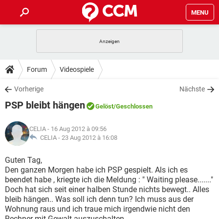
MENU
HOME
SPIELE
STREAMING
TIPPS & TRICKS
Forum
Videospiele
ANDROID
IOS
SPIELE
STREAMING
DOWNLOADS
Vorherige
Nächste
WINDOWS 10
INSTAGRAM
ANDROID
IOS
PSP bleibt hängen
WHATSAPP
SPIELE
TIKTOK
STREAMING
Gelöst
/Geschlossen
FORUM
WINDOWS 10
INSTAGRAM
FACEBOOK
ANDROID
HARDWARE
IOS
CELIA
- 16 Aug 2012 à 09:56
WHATSAPP
SPIELE
TIKTOK
STREAMING
LEXIKON
CELIA -
23 Aug 2012 à 16:08
WINDOWS 10
INSTAGRAM
FACEBOOK
ANDROID
HARDWARE
IOS
WHATSAPP
SPIELE
TIKTOK
STREAMING
Guten Tag,
WINDOWS 10
INSTAGRAM
Den ganzen Morgen habe ich PSP gespielt. Als ich es
FACEBOOK
ANDROID
HARDWARE
IOS
beendet habe , kriegte ich die Meldung : " Waiting please......."
WHATSAPP
TIKTOK
Doch hat sich seit einer halben Stunde nichts bewegt.. Alles
WINDOWS 10
INSTAGRAM
FACEBOOK
HARDWARE
bleib hängen.. Was soll ich denn tun? Ich muss aus der
WHATSAPP
TIKTOK
Wohnung raus und ich traue mich irgendwie nicht den
Rechner mit Gewalt auszuschalten...