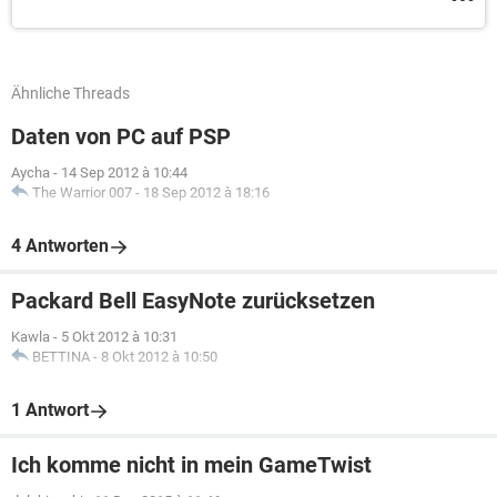
Ähnliche Threads
Daten von PC auf PSP
Aycha
-
14 Sep 2012 à 10:44
The Warrior 007
-
18 Sep 2012 à 18:16
4 Antworten
Packard Bell EasyNote zurücksetzen
Kawla
-
5 Okt 2012 à 10:31
BETTINA
-
8 Okt 2012 à 10:50
1 Antwort
Ich komme nicht in mein GameTwist