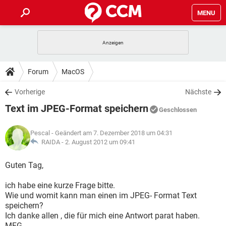
MENU
HOME
SPIELE
STREAMING
TIPPS & TRICKS
Forum
MacOS
ANDROID
IOS
SPIELE
STREAMING
DOWNLOADS
Vorherige
Nächste
WINDOWS 10
INSTAGRAM
ANDROID
IOS
Text im JPEG-Format speichern
WHATSAPP
SPIELE
TIKTOK
STREAMING
Geschlossen
FORUM
WINDOWS 10
INSTAGRAM
FACEBOOK
ANDROID
HARDWARE
IOS
Pescal
- Geändert am 7. Dezember 2018 um 04:31
WHATSAPP
SPIELE
TIKTOK
STREAMING
LEXIKON
RAIDA -
2. August 2012 um 09:41
WINDOWS 10
INSTAGRAM
FACEBOOK
ANDROID
HARDWARE
IOS
WHATSAPP
SPIELE
TIKTOK
STREAMING
Guten Tag,
WINDOWS 10
INSTAGRAM
FACEBOOK
ANDROID
HARDWARE
IOS
ich habe eine kurze Frage bitte.
WHATSAPP
TIKTOK
Wie und womit kann man einen im JPEG- Format Text
WINDOWS 10
INSTAGRAM
FACEBOOK
HARDWARE
speichern?
WHATSAPP
TIKTOK
Ich danke allen , die für mich eine Antwort parat haben.
MFG