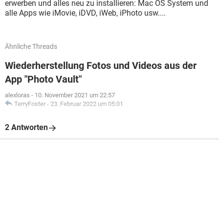
erwerben und alles neu zu installieren: Mac OS System und
alle Apps wie iMovie, iDVD, iWeb, iPhoto usw....
Ähnliche Threads
Wiederherstellung Fotos und Videos aus der
App "Photo Vault"
alexloras
-
10. November 2021 um 22:57
TerryFoster
-
23. Februar 2022 um 05:01
2 Antworten