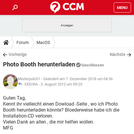
MENU
HOME
SPIELE
STREAMING
TIPPS & TRICKS
Forum
MacOS
ANDROID
IOS
SPIELE
STREAMING
DOWNLOADS
Vorherige
Nächste
WINDOWS 10
INSTAGRAM
ANDROID
IOS
Photo Booth herunterladen
WHATSAPP
SPIELE
TIKTOK
STREAMING
Geschlossen
FORUM
WINDOWS 10
INSTAGRAM
FACEBOOK
ANDROID
HARDWARE
IOS
Misterpolo31
- Geändert am 7. Dezember 2018 um 04:36
WHATSAPP
SPIELE
TIKTOK
STREAMING
LEXIKON
KEDIRA -
2. August 2012 um 09:25
WINDOWS 10
INSTAGRAM
FACEBOOK
ANDROID
HARDWARE
IOS
WHATSAPP
SPIELE
TIKTOK
STREAMING
Guten Tag,
WINDOWS 10
INSTAGRAM
Kennt ihr vielleicht einen Dowload -Seite , wo ich Photo
FACEBOOK
ANDROID
HARDWARE
IOS
Booth herunterladen könnte? Bloederweise habe ich die
WHATSAPP
TIKTOK
Installation-CD verloren.
WINDOWS 10
INSTAGRAM
FACEBOOK
HARDWARE
Vielen Dank an allen , die mir helfen wollen.
WHATSAPP
TIKTOK
MFG