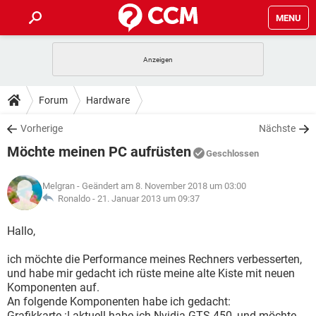
MENU
HOME
SPIELE
STREAMING
TIPPS & TRICKS
Forum
Hardware
ANDROID
IOS
SPIELE
STREAMING
DOWNLOADS
Vorherige
Nächste
WINDOWS 10
INSTAGRAM
ANDROID
IOS
Möchte meinen PC aufrüsten
WHATSAPP
SPIELE
TIKTOK
STREAMING
Geschlossen
FORUM
WINDOWS 10
INSTAGRAM
FACEBOOK
ANDROID
HARDWARE
IOS
Melgran
- Geändert am 8. November 2018 um 03:00
WHATSAPP
SPIELE
TIKTOK
STREAMING
LEXIKON
Ronaldo -
21. Januar 2013 um 09:37
WINDOWS 10
INSTAGRAM
FACEBOOK
ANDROID
HARDWARE
IOS
WHATSAPP
SPIELE
TIKTOK
STREAMING
Hallo,
WINDOWS 10
INSTAGRAM
FACEBOOK
ANDROID
HARDWARE
IOS
ich möchte die Performance meines Rechners verbesserten,
WHATSAPP
TIKTOK
und habe mir gedacht ich rüste meine alte Kiste mit neuen
WINDOWS 10
INSTAGRAM
FACEBOOK
HARDWARE
Komponenten auf.
WHATSAPP
TIKTOK
An folgende Komponenten habe ich gedacht:
Grafikkarte :! aktuell habe ich Nvidia GTS 450, und möchte