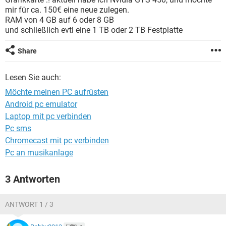
FACEBOOK
HARDWARE
mir für ca. 150€ eine neue zulegen.
RAM von 4 GB auf 6 oder 8 GB
und schließlich evtl eine 1 TB oder 2 TB Festplatte
Share
Lesen Sie auch:
Möchte meinen PC aufrüsten
Android pc emulator
Laptop mit pc verbinden
Pc sms
Chromecast mit pc verbinden
Pc an musikanlage
3 Antworten
ANTWORT 1 / 3