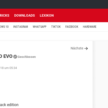
TRICKS
DOWNLOADS
LEXIKON
OWS 10
INSTAGRAM
WHATSAPP
TIKTOK
FACEBOOK
HARDWARE
Nächste
D EVO
Geschlossen
018 um 05:34
ack edition