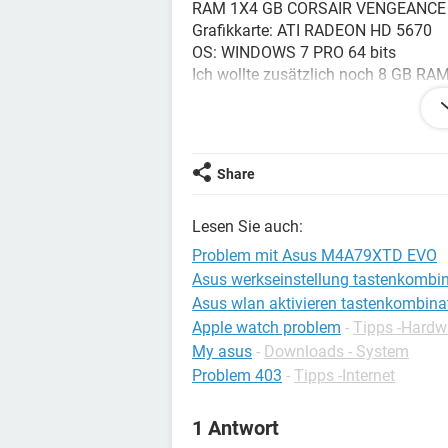
RAM 1X4 GB CORSAIR VENGEANCE
Grafikkarte: ATI RADEON HD 5670
OS: WINDOWS 7 PRO 64 bits
Ich wollte zusätzlich noch 8 GB R
Aber irgendwie scheint es unmöglich
stecken, mein Rechner will dann nich
BIOS die Frequenzen auf 800 MHz zu
oder B1 und (A1 oder A2) geht man P
Share
Einzige Kombination die noch funktio
Lesen Sie auch:
Kann mir jemand erklÄren, warum es
Problem mit Asus M4A79XTD EVO
Danke
Asus werkseinstellung tastenkombi
Asus wlan aktivieren tastenkombina
Apple watch problem
-
Tipps -Hardw
My asus
-
Downloads - System
Problem 403
-
Tipps -Internet
1 Antwort