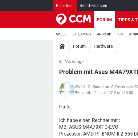
High-Tech
Recht-Finanzen
FORUM
TIPPS & 
SPIELE
STREAMING
ANDROID
IOS
WIND
Forum
Hardware
Vorherige
Problem mit Asus M4A79XT
XWild
- Geändert am 8. Dezember 2
panth -
24. Juli 2012 um 10:50
Hallo,
Ich habe einen Rechner mit :
MB: ASUS M4A79XTD-EVO
Prozessor: AMD PHENOM II 2 555 bl