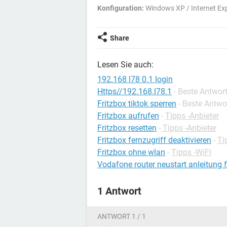
Konfiguration:
Windows XP / Internet Exp
Share
Lesen Sie auch:
192.168 l78 0.1 login
Https//192.168.l78.1
- Beste Antwor
Fritzbox tiktok sperren
- Beste Antwo
Fritzbox aufrufen
-
Tipps -Anbieter
Fritzbox resetten
-
Tipps -Anbieter
Fritzbox fernzugriff deaktivieren
-
Ti
Fritzbox ohne wlan
-
Tipps -WiFi
Vodafone router neustart anleitung f
1 Antwort
ANTWORT 1 / 1