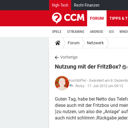
High-Tech
Recht-Finanzen
FORUM
TIPPS & 
SPIELE
STREAMING
ANDROID
IOS
WIND
Forum
Netzwerk
Vorherige
Nutzung mit der FritzBox?
Kochlöffel
- Geändert am 8. Dezemb
Ricky -
17. Juli 2012 um 09:12
Guten Tag, habe bei Netto das Tele
diese auch mit der Fritzbox und mein
)zu nutzen, um also die ,,Anlage'' auf
auch nicht schlimm ,Rückgabe jeder