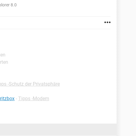
lorer 8.0
ten
rten
pps -Schutz der Privatsphäre
ritzbox
-
Tipps -Modem