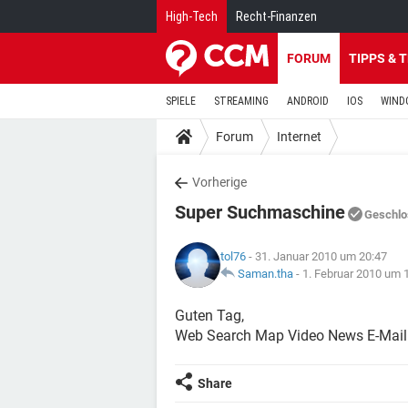
High-Tech
Recht-Finanzen
FORUM
TIPPS & 
SPIELE
STREAMING
ANDROID
IOS
WIND
Forum
Internet
Vorherige
Super Suchmaschine
Geschlo
tol76
- 31. Januar 2010 um 20:47
Saman.tha
-
1. Februar 2010 um 
Guten Tag,
Web Search Map Video News E-Mai
Share