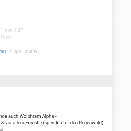
-
Tipps -P2P
-Tools
ren
-
Tipps -Internet
 finde auch Wolphram Alpha -
 & vor allem Forestle (spenden für den Regenwald)