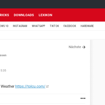
TRICKS
DOWNLOADS
LEXIKON
OWS 10
INSTAGRAM
WHATSAPP
TIKTOK
FACEBOOK
HARDWARE
Nächste
ssen
15:35
l Weather
https://tolcu.com/