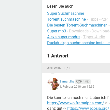
Lesen Sie auch:
Super Suchmaschine
Torrent suchmaschine
-
Tipps -P2P
Die besten Torrent-Suchmaschinen
Super mp3
-
Downloads - Download
Alexa super modus
-
Tipps -Audio
Duckduckgo suchmaschine installie
1 Antwort
ANTWORT 1 / 1
Saman.tha
1.583
1. Februar 2010 um 15:35
Die kannte ich noch nicht, aber ich
https://www.wolframalpha.com/
-
ganz gut ->
https://www.ecosia.org/