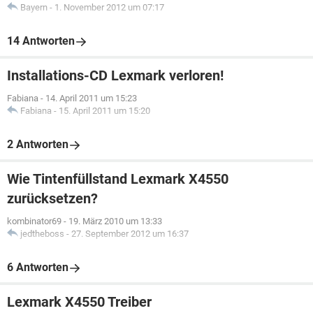
Bayern
-
1. November 2012 um 07:17
14 Antworten
Installations-CD Lexmark verloren!
Fabiana
-
14. April 2011 um 15:23
Fabiana
-
15. April 2011 um 15:20
2 Antworten
Wie Tintenfüllstand Lexmark X4550
zurücksetzen?
kombinator69
-
19. März 2010 um 13:33
jedtheboss
-
27. September 2012 um 16:37
6 Antworten
Lexmark X4550 Treiber