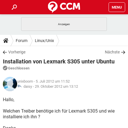
MENU
HOME
SPIELE
STREAMING
TIPPS & TRICKS
Forum
Linux/Unix
ANDROID
IOS
SPIELE
STREAMING
DOWNLOADS
Vorherige
Nächste
WINDOWS 10
INSTAGRAM
ANDROID
IOS
Installation von Lexmark S305 unter Ubuntu
WHATSAPP
SPIELE
TIKTOK
STREAMING
FORUM
WINDOWS 10
INSTAGRAM
Geschlossen
FACEBOOK
ANDROID
HARDWARE
IOS
WHATSAPP
SPIELE
TIKTOK
STREAMING
LEXIKON
WINDOWS 10
unixboom
- 5. Juli 2012 um 11:52
INSTAGRAM
FACEBOOK
ANDROID
HARDWARE
IOS
daisy -
29. Oktober 2012 um 13:12
WHATSAPP
SPIELE
TIKTOK
STREAMING
WINDOWS 10
INSTAGRAM
Hallo,
FACEBOOK
ANDROID
HARDWARE
IOS
WHATSAPP
TIKTOK
Welchen Treiber benötige ich für Lexmark S305 und wie
WINDOWS 10
INSTAGRAM
FACEBOOK
HARDWARE
installiere ich ihn ?
WHATSAPP
TIKTOK