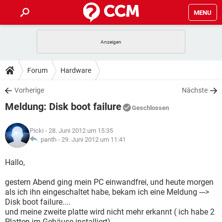
MENU
HOME
SPIELE
STREAMING
TIPPS & TRICKS
Forum
Hardware
ANDROID
IOS
SPIELE
STREAMING
DOWNLOADS
Vorherige
Nächste
WINDOWS 10
INSTAGRAM
ANDROID
IOS
Meldung: Disk boot failure
WHATSAPP
SPIELE
TIKTOK
STREAMING
Geschlossen
FORUM
WINDOWS 10
INSTAGRAM
FACEBOOK
ANDROID
HARDWARE
IOS
Picki
- 28. Juni 2012 um 15:35
WHATSAPP
SPIELE
TIKTOK
STREAMING
LEXIKON
panth -
29. Juni 2012 um 11:41
WINDOWS 10
INSTAGRAM
FACEBOOK
ANDROID
HARDWARE
IOS
WHATSAPP
SPIELE
TIKTOK
STREAMING
Hallo,
WINDOWS 10
INSTAGRAM
FACEBOOK
ANDROID
HARDWARE
IOS
gestern Abend ging mein PC einwandfrei, und heute morgen
WHATSAPP
TIKTOK
als ich ihn eingeschaltet habe, bekam ich eine Meldung --->
WINDOWS 10
INSTAGRAM
FACEBOOK
HARDWARE
Disk boot failure....
WHATSAPP
TIKTOK
und meine zweite platte wird nicht mehr erkannt ( ich habe 2
Platten im Gehäuse installiert).