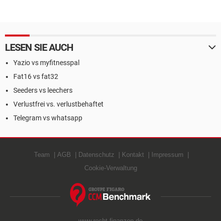
LESEN SIE AUCH
Yazio vs myfitnesspal
Fat16 vs fat32
Seeders vs leechers
Verlustfrei vs. verlustbehaftet
Telegram vs whatsapp
Team
AGB
Datenschutz
Kontakt
Impressum
Cookie-Verwaltung
www.recht-finanzen.de