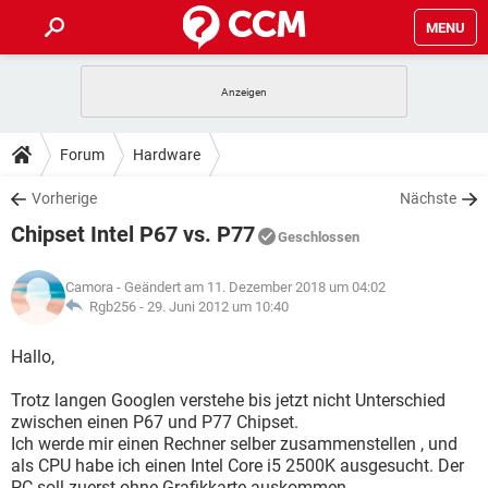
MENU
HOME
SPIELE
STREAMING
TIPPS & TRICKS
Forum
Hardware
ANDROID
IOS
SPIELE
STREAMING
DOWNLOADS
Vorherige
Nächste
WINDOWS 10
INSTAGRAM
ANDROID
IOS
Chipset Intel P67 vs. P77
WHATSAPP
SPIELE
TIKTOK
STREAMING
Geschlossen
FORUM
WINDOWS 10
INSTAGRAM
FACEBOOK
ANDROID
HARDWARE
IOS
Camora
- Geändert am 11. Dezember 2018 um 04:02
WHATSAPP
SPIELE
TIKTOK
STREAMING
LEXIKON
Rgb256 -
29. Juni 2012 um 10:40
WINDOWS 10
INSTAGRAM
FACEBOOK
ANDROID
HARDWARE
IOS
WHATSAPP
SPIELE
TIKTOK
STREAMING
Hallo,
WINDOWS 10
INSTAGRAM
FACEBOOK
ANDROID
HARDWARE
IOS
Trotz langen Googlen verstehe bis jetzt nicht Unterschied
WHATSAPP
TIKTOK
zwischen einen P67 und P77 Chipset.
WINDOWS 10
INSTAGRAM
FACEBOOK
HARDWARE
Ich werde mir einen Rechner selber zusammenstellen , und
WHATSAPP
TIKTOK
als CPU habe ich einen Intel Core i5 2500K ausgesucht. Der
PC soll zuerst ohne Grafikkarte auskommen.