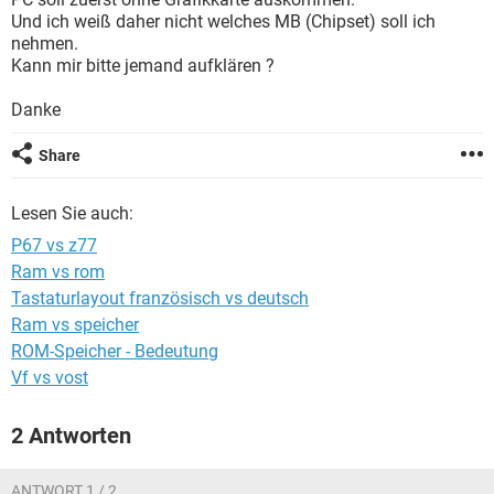
FACEBOOK
HARDWARE
Und ich weiß daher nicht welches MB (Chipset) soll ich
nehmen.
Kann mir bitte jemand aufklären ?
Danke
Share
Lesen Sie auch:
P67 vs z77
Ram vs rom
Tastaturlayout französisch vs deutsch
Ram vs speicher
ROM-Speicher - Bedeutung
Vf vs vost
2 Antworten
ANTWORT 1 / 2