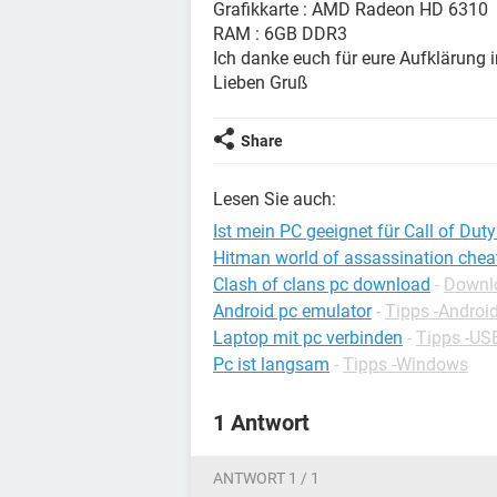
Grafikkarte : AMD Radeon HD 6310
RAM : 6GB DDR3
Ich danke euch für eure Aufklärung i
Lieben Gruß
Share
Lesen Sie auch:
Ist mein PC geeignet für Call of Dut
Hitman world of assassination chea
Clash of clans pc download
-
Downlo
Android pc emulator
-
Tipps -Androi
Laptop mit pc verbinden
-
Tipps -US
Pc ist langsam
-
Tipps -Windows
1 Antwort
ANTWORT 1 / 1