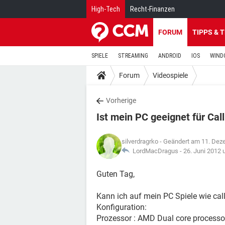
High-Tech
Recht-Finanzen
FORUM
TIPPS & 
SPIELE
STREAMING
ANDROID
IOS
WIND
Forum
Videospiele
Vorherige
Ist mein PC geeignet für Call
silverdragrko
- Geändert am 11. Dez
LordMacDragus -
26. Juni 2012 
Guten Tag,
Kann ich auf mein PC Spiele wie call
Konfiguration:
Prozessor : AMD Dual core process