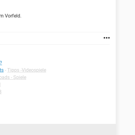
m Vorfeld.
y?
ts
-
Tipps -Videospiele
ads - Spiele
d
B