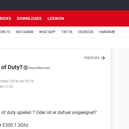
TRICKS
DOWNLOADS
LEXIKON
OWS 10
INSTAGRAM
WHATSAPP
TIKTOK
FACEBOOK
HARDWARE
Nächste
 of Duty?
Geschlossen
ember 2018 um 05:16
um 11:01
 of duty spielen ? Oder ist er dafuer ungeeignet?
or E300 1.3Ghz