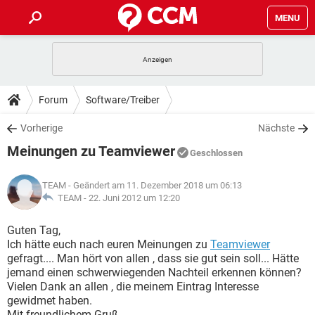
MENU
HOME
SPIELE
STREAMING
TIPPS & TRICKS
Forum
Software/Treiber
ANDROID
IOS
SPIELE
STREAMING
DOWNLOADS
Vorherige
Nächste
WINDOWS 10
INSTAGRAM
ANDROID
IOS
Meinungen zu Teamviewer
WHATSAPP
SPIELE
TIKTOK
STREAMING
Geschlossen
FORUM
WINDOWS 10
INSTAGRAM
FACEBOOK
ANDROID
HARDWARE
IOS
TEAM
- Geändert am 11. Dezember 2018 um 06:13
WHATSAPP
SPIELE
TIKTOK
STREAMING
LEXIKON
TEAM -
22. Juni 2012 um 12:20
WINDOWS 10
INSTAGRAM
FACEBOOK
ANDROID
HARDWARE
IOS
WHATSAPP
SPIELE
TIKTOK
STREAMING
Guten Tag,
WINDOWS 10
INSTAGRAM
Ich hätte euch nach euren Meinungen zu
Teamviewer
FACEBOOK
ANDROID
HARDWARE
IOS
gefragt.... Man hört von allen , dass sie gut sein soll... Hätte
WHATSAPP
TIKTOK
jemand einen schwerwiegenden Nachteil erkennen können?
WINDOWS 10
INSTAGRAM
FACEBOOK
HARDWARE
Vielen Dank an allen , die meinem Eintrag Interesse
WHATSAPP
TIKTOK
gewidmet haben.
Mit freundlichem Gruß