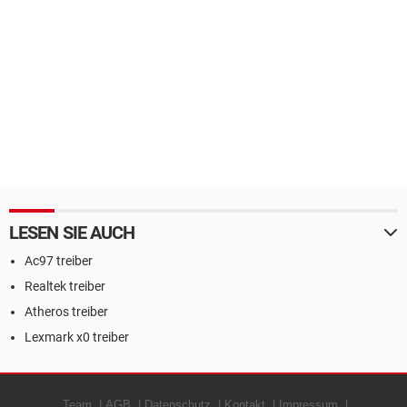
LESEN SIE AUCH
Ac97 treiber
Realtek treiber
Atheros treiber
Lexmark x0 treiber
Team
AGB
Datenschutz
Kontakt
Impressum