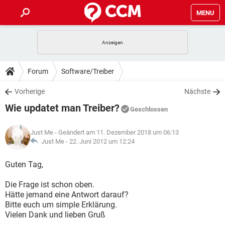
MENU
HOME
SPIELE
STREAMING
TIPPS & TRICKS
Forum
Software/Treiber
ANDROID
IOS
SPIELE
STREAMING
DOWNLOADS
Vorherige
Nächste
WINDOWS 10
INSTAGRAM
ANDROID
IOS
Wie updatet man Treiber?
WHATSAPP
SPIELE
TIKTOK
STREAMING
Geschlossen
FORUM
WINDOWS 10
INSTAGRAM
FACEBOOK
ANDROID
HARDWARE
IOS
Just Me
- Geändert am 11. Dezember 2018 um 06:13
WHATSAPP
SPIELE
TIKTOK
STREAMING
LEXIKON
Just Me -
22. Juni 2012 um 12:24
WINDOWS 10
INSTAGRAM
FACEBOOK
ANDROID
HARDWARE
IOS
WHATSAPP
SPIELE
TIKTOK
STREAMING
Guten Tag,
WINDOWS 10
INSTAGRAM
FACEBOOK
ANDROID
HARDWARE
IOS
Die Frage ist schon oben.
WHATSAPP
TIKTOK
Hätte jemand eine Antwort darauf?
WINDOWS 10
INSTAGRAM
FACEBOOK
HARDWARE
Bitte euch um simple Erklärung.
WHATSAPP
TIKTOK
Vielen Dank und lieben Gruß