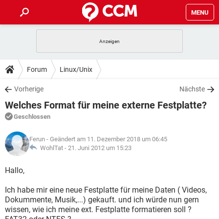
MENU
HOME
SPIELE
STREAMING
TIPPS & TRICKS
Forum
Linux/Unix
ANDROID
IOS
SPIELE
STREAMING
DOWNLOADS
Vorherige
Nächste
WINDOWS 10
INSTAGRAM
ANDROID
IOS
Welches Format für meine externe Festplatte?
WHATSAPP
SPIELE
TIKTOK
STREAMING
FORUM
WINDOWS 10
INSTAGRAM
Geschlossen
FACEBOOK
ANDROID
HARDWARE
IOS
WHATSAPP
SPIELE
TIKTOK
STREAMING
LEXIKON
WINDOWS 10
Ferun
- Geändert am 11. Dezember 2018 um 06:45
INSTAGRAM
FACEBOOK
ANDROID
HARDWARE
IOS
WohlTat -
21. Juni 2012 um 15:23
WHATSAPP
SPIELE
TIKTOK
STREAMING
WINDOWS 10
INSTAGRAM
Hallo,
FACEBOOK
ANDROID
HARDWARE
IOS
WHATSAPP
TIKTOK
Ich habe mir eine neue Festplatte für meine Daten ( Videos,
WINDOWS 10
INSTAGRAM
FACEBOOK
HARDWARE
Dokummente, Musik,...) gekauft. und ich würde nun gern
WHATSAPP
TIKTOK
wissen, wie ich meine ext. Festplatte formatieren soll ?