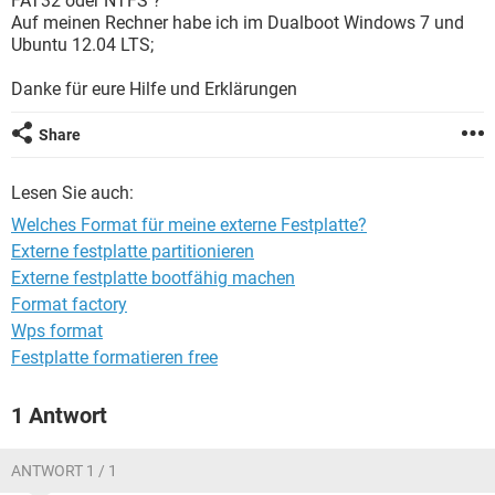
FAT32 oder NTFS ?
FACEBOOK
HARDWARE
Auf meinen Rechner habe ich im Dualboot Windows 7 und
Ubuntu 12.04 LTS;
Danke für eure Hilfe und Erklärungen
Share
Lesen Sie auch:
Welches Format für meine externe Festplatte?
Externe festplatte partitionieren
Externe festplatte bootfähig machen
Format factory
Wps format
Festplatte formatieren free
1 Antwort
ANTWORT 1 / 1