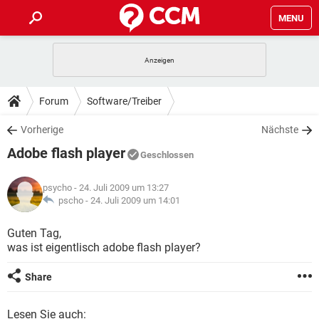
MENU
HOME
SPIELE
STREAMING
TIPPS & TRICKS
Forum
Software/Treiber
ANDROID
IOS
SPIELE
STREAMING
DOWNLOADS
Vorherige
Nächste
WINDOWS 10
INSTAGRAM
ANDROID
IOS
Adobe flash player
WHATSAPP
SPIELE
TIKTOK
STREAMING
Geschlossen
FORUM
WINDOWS 10
INSTAGRAM
FACEBOOK
ANDROID
HARDWARE
IOS
psycho
- 24. Juli 2009 um 13:27
WHATSAPP
SPIELE
TIKTOK
STREAMING
LEXIKON
pscho -
24. Juli 2009 um 14:01
WINDOWS 10
INSTAGRAM
FACEBOOK
ANDROID
HARDWARE
IOS
WHATSAPP
SPIELE
TIKTOK
STREAMING
Guten Tag,
WINDOWS 10
INSTAGRAM
was ist eigentlisch adobe flash player?
FACEBOOK
ANDROID
HARDWARE
IOS
WHATSAPP
TIKTOK
WINDOWS 10
INSTAGRAM
Share
FACEBOOK
HARDWARE
WHATSAPP
TIKTOK
Lesen Sie auch: