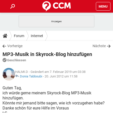
MENU
HOME
SPIELE
STREAMING
TIPPS & TRICKS
Forum
Internet
ANDROID
IOS
SPIELE
STREAMING
DOWNLOADS
Vorherige
Nächste
WINDOWS 10
INSTAGRAM
ANDROID
IOS
MP3-Musik in Skyrock-Blog hinzufügen
WHATSAPP
SPIELE
TIKTOK
STREAMING
FORUM
WINDOWS 10
INSTAGRAM
Geschlossen
FACEBOOK
ANDROID
HARDWARE
IOS
WHATSAPP
SPIELE
TIKTOK
STREAMING
LEXIKON
WINDOWS 10
HALMI.D
- Geändert am 7. Februar 2019 um 03:38
INSTAGRAM
FACEBOOK
ANDROID
HARDWARE
IOS
Donia Tabboubi
-
20. Juni 2012 um 11:58
WHATSAPP
SPIELE
TIKTOK
STREAMING
WINDOWS 10
INSTAGRAM
Guten Tag,
FACEBOOK
ANDROID
HARDWARE
IOS
ich würde gerne meinem Skyrock-Blog MP3-Musik
WHATSAPP
TIKTOK
hinzufügen.
WINDOWS 10
INSTAGRAM
FACEBOOK
HARDWARE
Könnte mir jemand bitte sagen, wie ich vorzugehen habe?
WHATSAPP
TIKTOK
Danke schön für eure Hilfe im Voraus