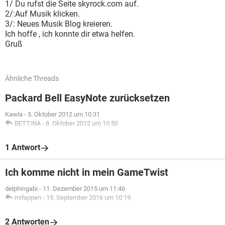
1/ Du rufst die Seite skyrock.com auf.
2/:Auf Musik klicken.
3/: Neues Musik Blog kreieren.
Ich hoffe , ich konnte dir etwa helfen.
Gruß
Ähnliche Threads
Packard Bell EasyNote zurücksetzen
Kawla
-
5. Oktober 2012 um 10:31
BETTINA
-
8. Oktober 2012 um 10:50
1 Antwort
Ich komme nicht in mein GameTwist
delphingabi
-
11. Dezember 2015 um 11:46
mrlappen
-
15. September 2016 um 10:19
2 Antworten