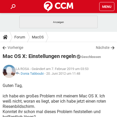
MENU
HOME
SPIELE
STREAMING
TIPPS & TRICKS
Forum
MacOS
ANDROID
IOS
SPIELE
STREAMING
DOWNLOADS
Vorherige
Nächste
WINDOWS 10
INSTAGRAM
ANDROID
IOS
Mac OS X: Einstellungen regeln
WHATSAPP
SPIELE
TIKTOK
STREAMING
Geschlossen
FORUM
WINDOWS 10
INSTAGRAM
FACEBOOK
ANDROID
HARDWARE
IOS
LA ROSA
- Geändert am 7. Februar 2019 um 03:53
WHATSAPP
SPIELE
TIKTOK
STREAMING
LEXIKON
Donia Tabboubi
-
20. Juni 2012 um 11:48
WINDOWS 10
INSTAGRAM
FACEBOOK
ANDROID
HARDWARE
IOS
WHATSAPP
SPIELE
TIKTOK
STREAMING
Guten Tag,
WINDOWS 10
INSTAGRAM
FACEBOOK
ANDROID
HARDWARE
IOS
ich habe ein großes Problem mit meinem Mac OS X. Ich
WHATSAPP
TIKTOK
weiß nicht, woran es liegt, aber ich habe jetzt einen roten
WINDOWS 10
INSTAGRAM
FACEBOOK
HARDWARE
Riesenbildschirm.
WHATSAPP
TIKTOK
Konntet ihr schon mal dieses Problem feststellen und
hoffentlich lösen?