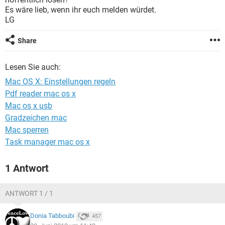
FACEBOOK
HARDWARE
Es wäre lieb, wenn ihr euch melden würdet.
LG
Share
Lesen Sie auch:
Mac OS X: Einstellungen regeln
Pdf reader mac os x
Mac os x usb
Gradzeichen mac
Mac sperren
Task manager mac os x
1 Antwort
ANTWORT 1 / 1
Donia Tabboubi
457